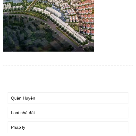
TÌM KIẾM