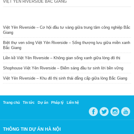
VIỆT YÊN RIVERSIDE BẮC GIANG
TIN NỔI BẬT
Việt Yên Riverside – Cơ hội đầu tư vàng giữa trung tâm công nghiệp Bắc
Giang
Biệt thự ven sông Việt Yên Riverside – Sống thượng lưu giữa miền xanh
Bắc Giang
Liền kề Việt Yên Riverside – Không gian sống xanh giữa lòng đô thị
Shophouse Việt Yên Riverside – Điểm sáng đầu tư sinh lời bền vững
Việt Yên Riverside – Khu đô thị sinh thái đẳng cấp giữa lòng Bắc Giang
Trang chủ
Tin tức
Dự án
Pháp lý
Liên hệ
THÔNG TIN DỰ ÁN HÀ NỘI