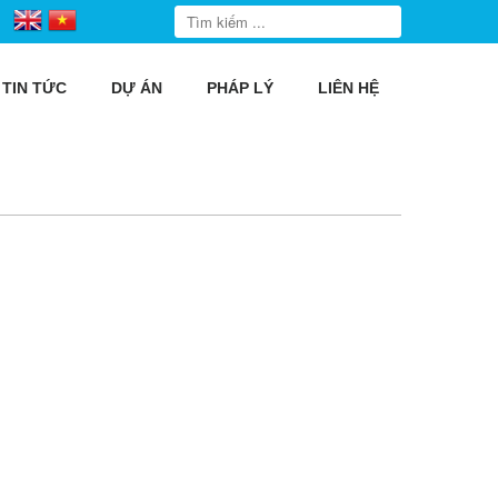
TIN TỨC
DỰ ÁN
PHÁP LÝ
LIÊN HỆ