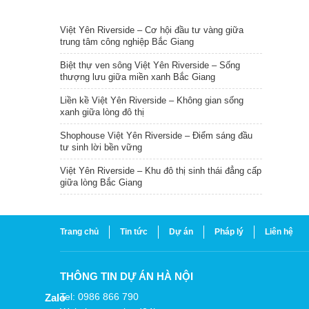
TIN NỔI BẬT
Việt Yên Riverside – Cơ hội đầu tư vàng giữa
trung tâm công nghiệp Bắc Giang
Biệt thự ven sông Việt Yên Riverside – Sống
thượng lưu giữa miền xanh Bắc Giang
Liền kề Việt Yên Riverside – Không gian sống
xanh giữa lòng đô thị
Shophouse Việt Yên Riverside – Điểm sáng đầu
tư sinh lời bền vững
Việt Yên Riverside – Khu đô thị sinh thái đẳng cấp
giữa lòng Bắc Giang
Trang chủ
Tin tức
Dự án
Pháp lý
Liên hệ
THÔNG TIN DỰ ÁN HÀ NỘI
Tel: 0986 866 790
Zalo