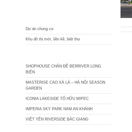
DỰ ÁN
Dự án chung cư
Khu đô thị mới, liền kề, biệt thự
CÁC DỰ ÁN MỚI NHẤT
SHOPHOUSE CHÂN ĐẾ BERRIVER LONG
BIÊN
MASTERISE CAO XÀ LÁ – HÀ NỘI SEASON
GARDEN
ICONIA LAKESIDE TỐ HỮU MIPEC
IMPERIA SKY PARK NAM AN KHÁNH
VIỆT YÊN RIVERSIDE BẮC GIANG