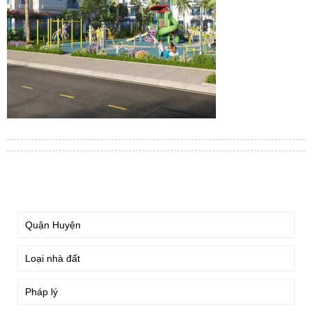
TÌM KIẾM