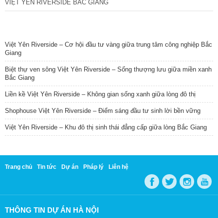
VIỆT YÊN RIVERSIDE BẮC GIANG
TIN NỔI BẬT
Việt Yên Riverside – Cơ hội đầu tư vàng giữa trung tâm công nghiệp Bắc
Giang
Biệt thự ven sông Việt Yên Riverside – Sống thượng lưu giữa miền xanh
Bắc Giang
Liền kề Việt Yên Riverside – Không gian sống xanh giữa lòng đô thị
Shophouse Việt Yên Riverside – Điểm sáng đầu tư sinh lời bền vững
Việt Yên Riverside – Khu đô thị sinh thái đẳng cấp giữa lòng Bắc Giang
Trang chủ
Tin tức
Dự án
Pháp lý
Liên hệ
THÔNG TIN DỰ ÁN HÀ NỘI