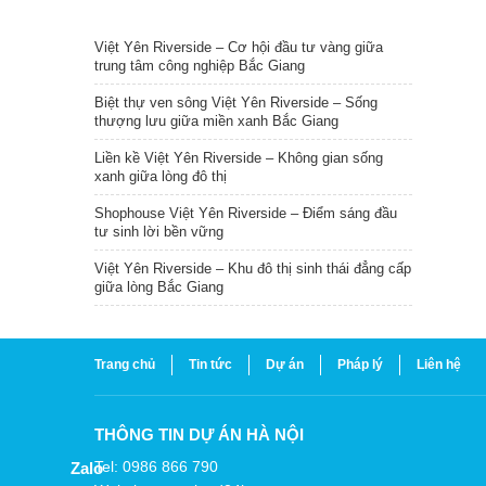
TIN NỔI BẬT
Việt Yên Riverside – Cơ hội đầu tư vàng giữa
trung tâm công nghiệp Bắc Giang
Biệt thự ven sông Việt Yên Riverside – Sống
thượng lưu giữa miền xanh Bắc Giang
Liền kề Việt Yên Riverside – Không gian sống
xanh giữa lòng đô thị
Shophouse Việt Yên Riverside – Điểm sáng đầu
tư sinh lời bền vững
Việt Yên Riverside – Khu đô thị sinh thái đẳng cấp
giữa lòng Bắc Giang
Trang chủ
Tin tức
Dự án
Pháp lý
Liên hệ
THÔNG TIN DỰ ÁN HÀ NỘI
Tel: 0986 866 790
Zalo