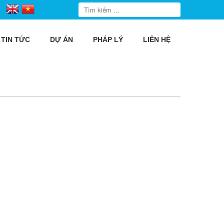
TIN TỨC
DỰ ÁN
PHÁP LÝ
LIÊN HỆ