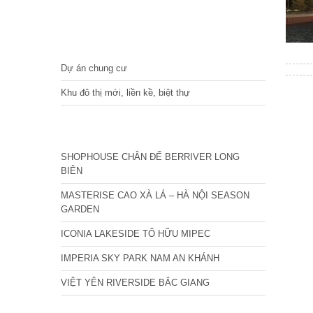
DỰ ÁN
Dự án chung cư
Khu đô thị mới, liền kề, biệt thự
CÁC DỰ ÁN MỚI NHẤT
SHOPHOUSE CHÂN ĐẾ BERRIVER LONG
BIÊN
MASTERISE CAO XÀ LÁ – HÀ NỘI SEASON
GARDEN
ICONIA LAKESIDE TỐ HỮU MIPEC
IMPERIA SKY PARK NAM AN KHÁNH
VIỆT YÊN RIVERSIDE BẮC GIANG