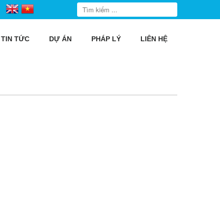
TIN TỨC
DỰ ÁN
PHÁP LÝ
LIÊN HỆ