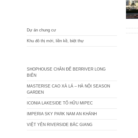
DỰ ÁN
Dự án chung cư
Khu đô thị mới, liền kề, biệt thự
CÁC DỰ ÁN MỚI NHẤT
SHOPHOUSE CHÂN ĐẾ BERRIVER LONG
BIÊN
MASTERISE CAO XÀ LÁ – HÀ NỘI SEASON
GARDEN
ICONIA LAKESIDE TỐ HỮU MIPEC
IMPERIA SKY PARK NAM AN KHÁNH
VIỆT YÊN RIVERSIDE BẮC GIANG