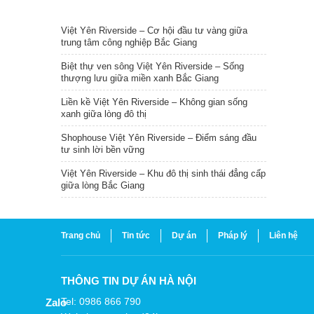
TIN NỔI BẬT
Việt Yên Riverside – Cơ hội đầu tư vàng giữa
trung tâm công nghiệp Bắc Giang
Biệt thự ven sông Việt Yên Riverside – Sống
thượng lưu giữa miền xanh Bắc Giang
Liền kề Việt Yên Riverside – Không gian sống
xanh giữa lòng đô thị
Shophouse Việt Yên Riverside – Điểm sáng đầu
tư sinh lời bền vững
Việt Yên Riverside – Khu đô thị sinh thái đẳng cấp
giữa lòng Bắc Giang
Trang chủ
Tin tức
Dự án
Pháp lý
Liên hệ
THÔNG TIN DỰ ÁN HÀ NỘI
Tel: 0986 866 790
Zalo