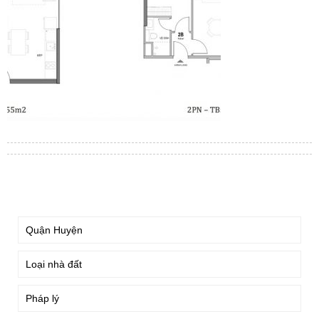
TÌM KIẾM