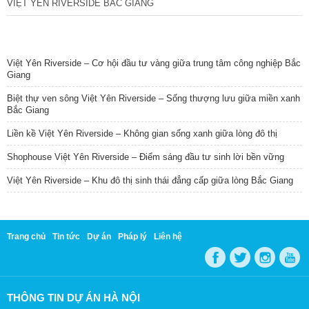
VIỆT YÊN RIVERSIDE BẮC GIANG
TIN NỔI BẬT
Việt Yên Riverside – Cơ hội đầu tư vàng giữa trung tâm công nghiệp Bắc
Giang
Biệt thự ven sông Việt Yên Riverside – Sống thượng lưu giữa miền xanh
Bắc Giang
Liền kề Việt Yên Riverside – Không gian sống xanh giữa lòng đô thị
Shophouse Việt Yên Riverside – Điểm sáng đầu tư sinh lời bền vững
Việt Yên Riverside – Khu đô thị sinh thái đẳng cấp giữa lòng Bắc Giang
Trang chủ
Tin tức
Dự án
Pháp lý
Liên hệ
THÔNG TIN DỰ ÁN HÀ NỘI