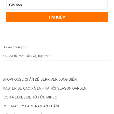
DỰ ÁN
Dự án chung cư
Khu đô thị mới, liền kề, biệt thự
CÁC DỰ ÁN MỚI NHẤT
SHOPHOUSE CHÂN ĐẾ BERRIVER LONG BIÊN
MASTERISE CAO XÀ LÁ – HÀ NỘI SEASON GARDEN
ICONIA LAKESIDE TỐ HỮU MIPEC
IMPERIA SKY PARK NAM AN KHÁNH