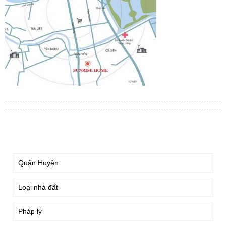
TÌM KIẾM