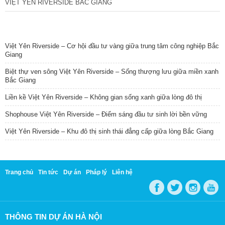
VIỆT YÊN RIVERSIDE BẮC GIANG
TIN NỔI BẬT
Việt Yên Riverside – Cơ hội đầu tư vàng giữa trung tâm công nghiệp Bắc
Giang
Biệt thự ven sông Việt Yên Riverside – Sống thượng lưu giữa miền xanh
Bắc Giang
Liền kề Việt Yên Riverside – Không gian sống xanh giữa lòng đô thị
Shophouse Việt Yên Riverside – Điểm sáng đầu tư sinh lời bền vững
Việt Yên Riverside – Khu đô thị sinh thái đẳng cấp giữa lòng Bắc Giang
Trang chủ
Tin tức
Dự án
Pháp lý
Liên hệ
THÔNG TIN DỰ ÁN HÀ NỘI