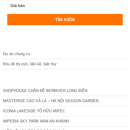
DỰ ÁN
Dự án chung cư
Khu đô thị mới, liền kề, biệt thự
CÁC DỰ ÁN MỚI NHẤT
SHOPHOUSE CHÂN ĐẾ BERRIVER LONG BIÊN
MASTERISE CAO XÀ LÁ – HÀ NỘI SEASON GARDEN
ICONIA LAKESIDE TỐ HỮU MIPEC
IMPERIA SKY PARK NAM AN KHÁNH