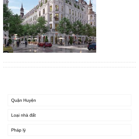
TÌM KIẾM