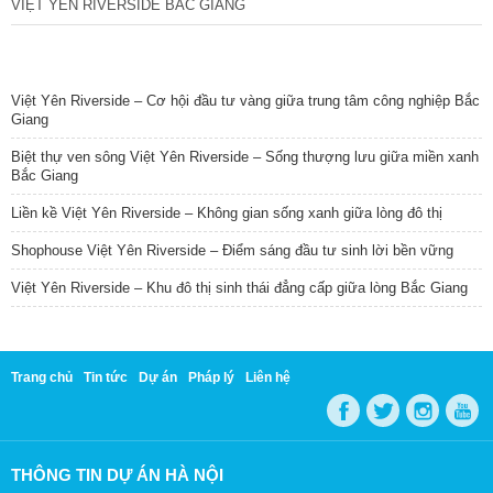
VIỆT YÊN RIVERSIDE BẮC GIANG
TIN NỔI BẬT
Việt Yên Riverside – Cơ hội đầu tư vàng giữa trung tâm công nghiệp Bắc
Giang
Biệt thự ven sông Việt Yên Riverside – Sống thượng lưu giữa miền xanh
Bắc Giang
Liền kề Việt Yên Riverside – Không gian sống xanh giữa lòng đô thị
Shophouse Việt Yên Riverside – Điểm sáng đầu tư sinh lời bền vững
Việt Yên Riverside – Khu đô thị sinh thái đẳng cấp giữa lòng Bắc Giang
Trang chủ
Tin tức
Dự án
Pháp lý
Liên hệ
THÔNG TIN DỰ ÁN HÀ NỘI