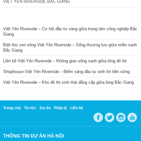
VIỆT YÊN RIVERSIDE BẮC GIANG
TIN NỔI BẬT
Việt Yên Riverside – Cơ hội đầu tư vàng giữa trung tâm công nghiệp Bắc
Giang
Biệt thự ven sông Việt Yên Riverside – Sống thượng lưu giữa miền xanh
Bắc Giang
Liền kề Việt Yên Riverside – Không gian sống xanh giữa lòng đô thị
Shophouse Việt Yên Riverside – Điểm sáng đầu tư sinh lời bền vững
Việt Yên Riverside – Khu đô thị sinh thái đẳng cấp giữa lòng Bắc Giang
Trang chủ
Tin tức
Dự án
Pháp lý
Liên hệ
THÔNG TIN DỰ ÁN HÀ NỘI