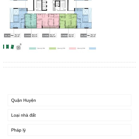
TÌM KIẾM