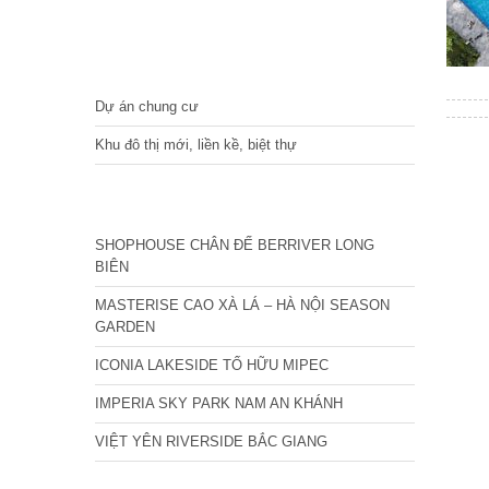
DỰ ÁN
Dự án chung cư
Khu đô thị mới, liền kề, biệt thự
CÁC DỰ ÁN MỚI NHẤT
SHOPHOUSE CHÂN ĐẾ BERRIVER LONG
BIÊN
MASTERISE CAO XÀ LÁ – HÀ NỘI SEASON
GARDEN
ICONIA LAKESIDE TỐ HỮU MIPEC
IMPERIA SKY PARK NAM AN KHÁNH
VIỆT YÊN RIVERSIDE BẮC GIANG