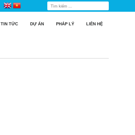
TIN TỨC
DỰ ÁN
PHÁP LÝ
LIÊN HỆ