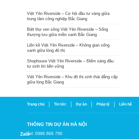
TIN NỔI BẬT
Việt Yên Riverside – Cơ hội đầu tư vàng giữa
trung tâm công nghiệp Bắc Giang
Biệt thự ven sông Việt Yên Riverside – Sống
thượng lưu giữa miền xanh Bắc Giang
Liền kề Việt Yên Riverside – Không gian sống
xanh giữa lòng đô thị
Shophouse Việt Yên Riverside – Điểm sáng đầu
tư sinh lời bền vững
Việt Yên Riverside – Khu đô thị sinh thái đẳng cấp
giữa lòng Bắc Giang
Trang chủ
Tin tức
Dự án
Pháp lý
Liên hệ
THÔNG TIN DỰ ÁN HÀ NỘI
Tel: 0986 866 790
Zalo