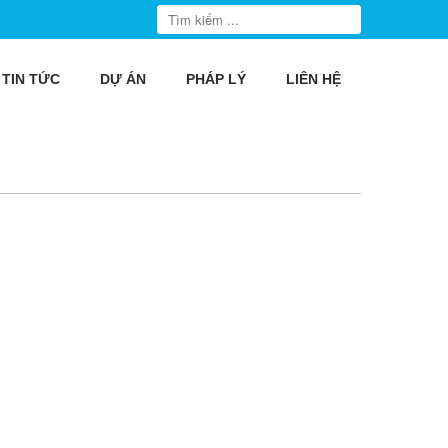
TIN TỨC
DỰ ÁN
PHÁP LÝ
LIÊN HỆ