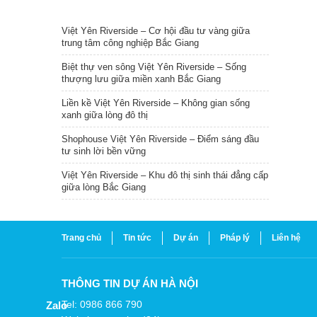
TIN NỔI BẬT
Việt Yên Riverside – Cơ hội đầu tư vàng giữa
trung tâm công nghiệp Bắc Giang
Biệt thự ven sông Việt Yên Riverside – Sống
thượng lưu giữa miền xanh Bắc Giang
Liền kề Việt Yên Riverside – Không gian sống
xanh giữa lòng đô thị
Shophouse Việt Yên Riverside – Điểm sáng đầu
tư sinh lời bền vững
Việt Yên Riverside – Khu đô thị sinh thái đẳng cấp
giữa lòng Bắc Giang
Trang chủ
Tin tức
Dự án
Pháp lý
Liên hệ
THÔNG TIN DỰ ÁN HÀ NỘI
Tel: 0986 866 790
Zalo