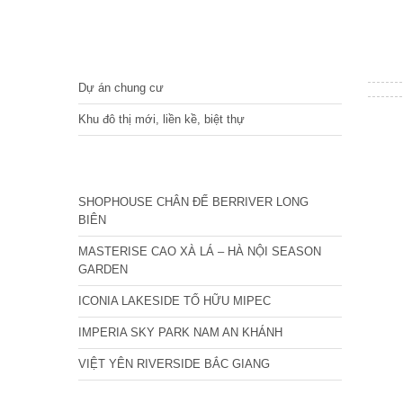
DỰ ÁN
Dự án chung cư
Khu đô thị mới, liền kề, biệt thự
CÁC DỰ ÁN MỚI NHẤT
SHOPHOUSE CHÂN ĐẾ BERRIVER LONG
BIÊN
MASTERISE CAO XÀ LÁ – HÀ NỘI SEASON
GARDEN
ICONIA LAKESIDE TỐ HỮU MIPEC
IMPERIA SKY PARK NAM AN KHÁNH
VIỆT YÊN RIVERSIDE BẮC GIANG