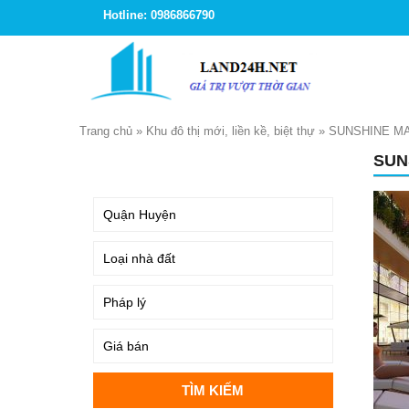
Hotline: 0986866790
Trang chủ
»
Khu đô thị mới, liền kề, biệt thự
»
SUNSHINE MA
SUN
TÌM KIẾM