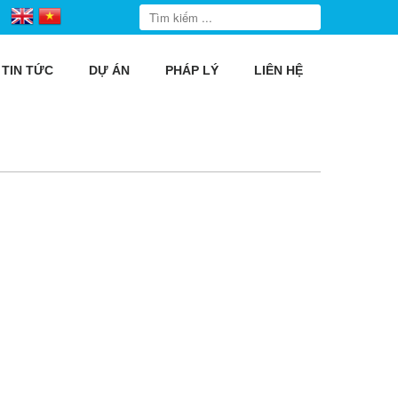
TIN TỨC
DỰ ÁN
PHÁP LÝ
LIÊN HỆ