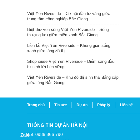
TIN NỔI BẬT
Việt Yên Riverside – Cơ hội đầu tư vàng giữa
trung tâm công nghiệp Bắc Giang
Biệt thự ven sông Việt Yên Riverside – Sống
thượng lưu giữa miền xanh Bắc Giang
Liền kề Việt Yên Riverside – Không gian sống
xanh giữa lòng đô thị
Shophouse Việt Yên Riverside – Điểm sáng đầu
tư sinh lời bền vững
Việt Yên Riverside – Khu đô thị sinh thái đẳng cấp
giữa lòng Bắc Giang
Trang chủ
Tin tức
Dự án
Pháp lý
Liên hệ
THÔNG TIN DỰ ÁN HÀ NỘI
Tel: 0986 866 790
Zalo