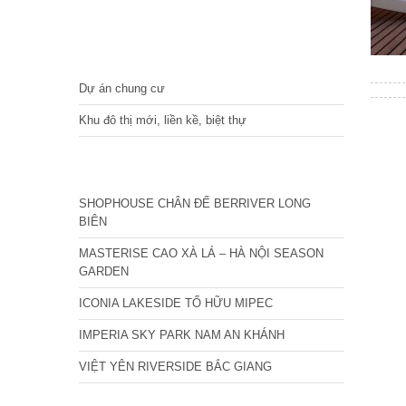
DỰ ÁN
Dự án chung cư
Khu đô thị mới, liền kề, biệt thự
CÁC DỰ ÁN MỚI NHẤT
SHOPHOUSE CHÂN ĐẾ BERRIVER LONG
BIÊN
MASTERISE CAO XÀ LÁ – HÀ NỘI SEASON
GARDEN
ICONIA LAKESIDE TỐ HỮU MIPEC
IMPERIA SKY PARK NAM AN KHÁNH
VIỆT YÊN RIVERSIDE BẮC GIANG