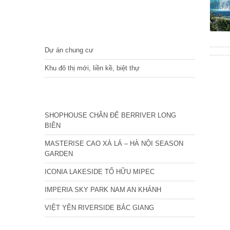
DỰ ÁN
Dự án chung cư
Khu đô thị mới, liền kề, biệt thự
CÁC DỰ ÁN MỚI NHẤT
SHOPHOUSE CHÂN ĐẾ BERRIVER LONG
BIÊN
MASTERISE CAO XÀ LÁ – HÀ NỘI SEASON
GARDEN
ICONIA LAKESIDE TỐ HỮU MIPEC
IMPERIA SKY PARK NAM AN KHÁNH
VIỆT YÊN RIVERSIDE BẮC GIANG