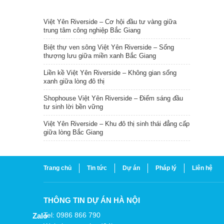
TIN NỔI BẬT
Việt Yên Riverside – Cơ hội đầu tư vàng giữa
trung tâm công nghiệp Bắc Giang
Biệt thự ven sông Việt Yên Riverside – Sống
thượng lưu giữa miền xanh Bắc Giang
Liền kề Việt Yên Riverside – Không gian sống
xanh giữa lòng đô thị
Shophouse Việt Yên Riverside – Điểm sáng đầu
tư sinh lời bền vững
Việt Yên Riverside – Khu đô thị sinh thái đẳng cấp
giữa lòng Bắc Giang
Trang chủ
Tin tức
Dự án
Pháp lý
Liên hệ
THÔNG TIN DỰ ÁN HÀ NỘI
Tel: 0986 866 790
Zalo