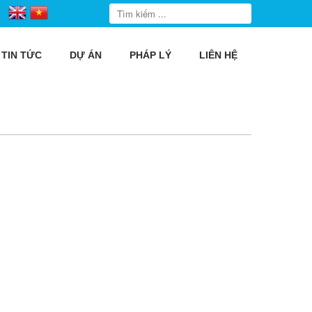
TIN TỨC
DỰ ÁN
PHÁP LÝ
LIÊN HỆ