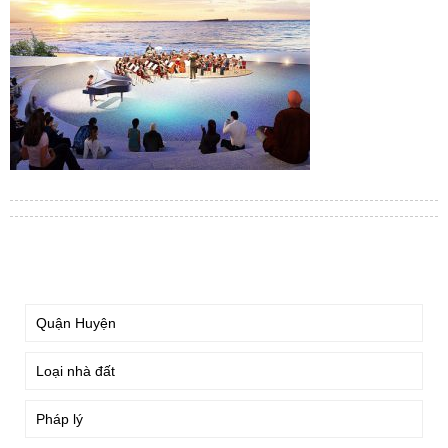
TÌM KIẾM