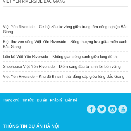
VIỆT YÊN RIVERSIDE BẮC GIANG
TIN NỔI BẬT
Việt Yên Riverside – Cơ hội đầu tư vàng giữa trung tâm công nghiệp Bắc
Giang
Biệt thự ven sông Việt Yên Riverside – Sống thượng lưu giữa miền xanh
Bắc Giang
Liền kề Việt Yên Riverside – Không gian sống xanh giữa lòng đô thị
Shophouse Việt Yên Riverside – Điểm sáng đầu tư sinh lời bền vững
Việt Yên Riverside – Khu đô thị sinh thái đẳng cấp giữa lòng Bắc Giang
Trang chủ
Tin tức
Dự án
Pháp lý
Liên hệ
THÔNG TIN DỰ ÁN HÀ NỘI