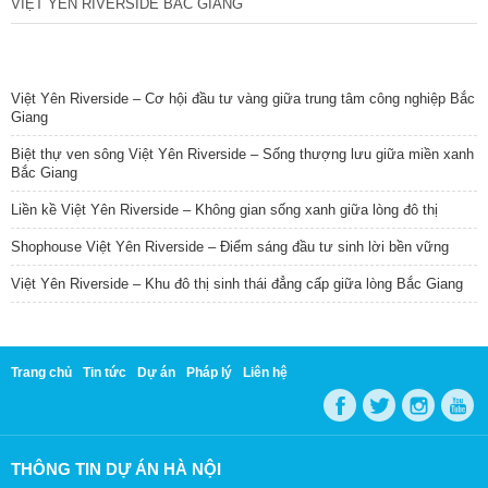
VIỆT YÊN RIVERSIDE BẮC GIANG
TIN NỔI BẬT
Việt Yên Riverside – Cơ hội đầu tư vàng giữa trung tâm công nghiệp Bắc
Giang
Biệt thự ven sông Việt Yên Riverside – Sống thượng lưu giữa miền xanh
Bắc Giang
Liền kề Việt Yên Riverside – Không gian sống xanh giữa lòng đô thị
Shophouse Việt Yên Riverside – Điểm sáng đầu tư sinh lời bền vững
Việt Yên Riverside – Khu đô thị sinh thái đẳng cấp giữa lòng Bắc Giang
Trang chủ
Tin tức
Dự án
Pháp lý
Liên hệ
THÔNG TIN DỰ ÁN HÀ NỘI