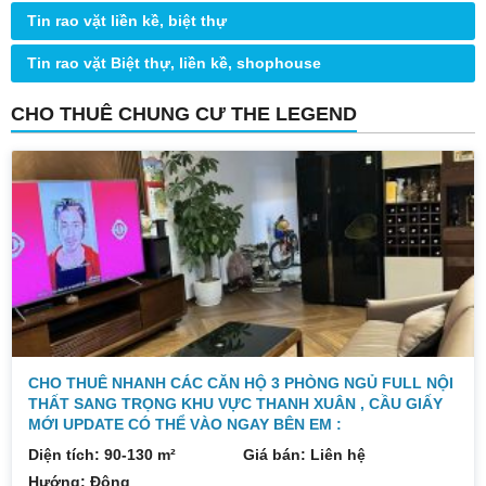
Tin rao vặt liền kề, biệt thự
Tin rao vặt Biệt thự, liền kề, shophouse
CHO THUÊ CHUNG CƯ THE LEGEND
CHO THUÊ NHANH CÁC CĂN HỘ 3 PHÒNG NGỦ FULL NỘI
THẤT SANG TRỌNG KHU VỰC THANH XUÂN , CẦU GIẤY
MỚI UPDATE CÓ THỂ VÀO NGAY BÊN EM :
Diện tích: 90-130 m²
Giá bán: Liên hệ
Hướng: Đông