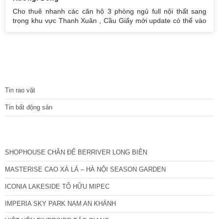
Cho thuê nhanh các căn hộ 3 phòng ngủ full nội thất sang
trọng khu vực Thanh Xuân , Cầu Giấy mới update có thể vào
ngay bên em : The Legend 90 – 100 m2 từ 17 – 2x Tr/th .
Imperia 88 – 120 m2 từ 18 – 2x Tr/th . Ban Cơ Yếu Chính Phủ
100 m2 giá 18 tr/th . Hà Nội Center Point 90 m2 giá 17 tr/th .
N04 Hoàng Đạo Thuý 3 ngủ full 130 m2 22 tr / th Diamond Lê
Văn
TIN TỨC
Tin rao vặt
Tin bất động sản
CÁC DỰ ÁN MỚI NHẤT
SHOPHOUSE CHÂN ĐẾ BERRIVER LONG BIÊN
MASTERISE CAO XÀ LÁ – HÀ NỘI SEASON GARDEN
ICONIA LAKESIDE TỐ HỮU MIPEC
IMPERIA SKY PARK NAM AN KHÁNH