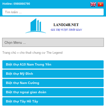
Hotline: 0986866790
Trang chủ
»
cho thuê chung cư The Legend
Biệt thự A10 Nam Trung Yên
Biệt thự Mỹ Đình
Biệt thự Nam Cường
Biệt thự ngoại giao đoàn
Biệt thự Tây Hồ Tây