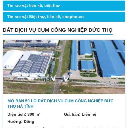
Tin rao vặt liền kề, biệt thự
Tin rao vặt Biệt thự, liền kề, shophouse
ĐẤT DỊCH VỤ CỤM CÔNG NGHIỆP ĐỨC THỌ
MỞ BÁN 50 LÔ ĐẤT DỊCH VỤ CỤM CÔNG NGHIỆP ĐỨC
THỌ HÀ TĨNH
Diện tích: 300 m²
Giá bán: Liên hệ
Hướng: Đông