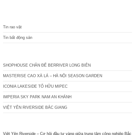
phần GS Miền Trung Quy mô: 68,17ha (đã cho thuê > 12ha,
đến tháng 1/2021 đang có 3 nhà máy hoạt động) Diện tích mở
rộng: 200ha Nhu cầu lao động: > 10.000 công nhân Liên hệ :
TIN TỨC
0832133366
Tin rao vặt
Tin bất động sản
CÁC DỰ ÁN MỚI NHẤT
SHOPHOUSE CHÂN ĐẾ BERRIVER LONG BIÊN
MASTERISE CAO XÀ LÁ – HÀ NỘI SEASON GARDEN
ICONIA LAKESIDE TỐ HỮU MIPEC
IMPERIA SKY PARK NAM AN KHÁNH
VIỆT YÊN RIVERSIDE BẮC GIANG
TIN NỔI BẬT
Việt Yên Riverside – Cơ hội đầu tư vàng giữa trung tâm công nghiệp Bắc