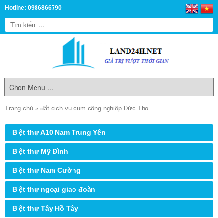
Hotline: 0986866790
Trang chủ
»
đất dịch vụ cụm công nghiệp Đức Thọ
Biệt thự A10 Nam Trung Yên
Biệt thự Mỹ Đình
Biệt thự Nam Cường
Biệt thự ngoại giao đoàn
Biệt thự Tây Hồ Tây