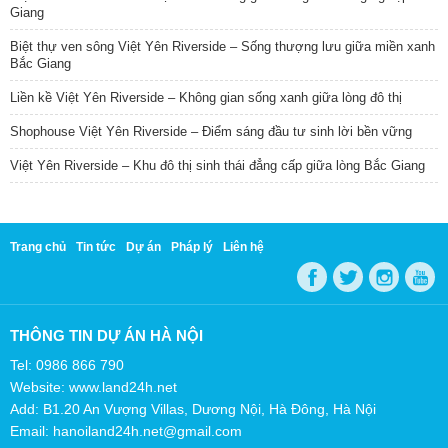
Giang
Biệt thự ven sông Việt Yên Riverside – Sống thượng lưu giữa miền xanh
Bắc Giang
Liền kề Việt Yên Riverside – Không gian sống xanh giữa lòng đô thị
Shophouse Việt Yên Riverside – Điểm sáng đầu tư sinh lời bền vững
Việt Yên Riverside – Khu đô thị sinh thái đẳng cấp giữa lòng Bắc Giang
Trang chủ
Tin tức
Dự án
Pháp lý
Liên hệ
THÔNG TIN DỰ ÁN HÀ NỘI
Tel: 0986 866 790
Website: www.land24h.net
Add: B1.20 An Vượng Villas, Dương Nội, Hà Đông, Hà Nội
Email: hanoiland24h.net@gmail.com