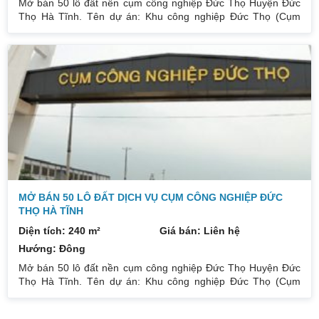
Mở bán 50 lô đất nền cụm công nghiệp Đức Thọ Huyện Đức
Thọ Hà Tĩnh. Tên dự án: Khu công nghiệp Đức Thọ (Cụm
công nghiệp Huyện Đức Thọ) Vị trí: Xã Tùng Ảnh và xã Tân
Dân, huyện Đức Thọ, tỉnh Hà Tĩnh Chủ đầu tư: Công ty Cổ
phần GS Miền Trung Quy mô: 68,17ha (đã cho thuê > 12ha,
đến tháng 1/2021 đang có 3 nhà máy hoạt động) Diện tích mở
rộng: 200ha Nhu cầu lao động: > 10.000 công nhân Liên hệ :
0832133366
MỞ BÁN 50 LÔ ĐẤT DỊCH VỤ CỤM CÔNG NGHIỆP ĐỨC
THỌ HÀ TĨNH
Diện tích: 240 m²
Giá bán: Liên hệ
Hướng: Đông
Mở bán 50 lô đất nền cụm công nghiệp Đức Thọ Huyện Đức
Thọ Hà Tĩnh. Tên dự án: Khu công nghiệp Đức Thọ (Cụm
công nghiệp Huyện Đức Thọ) Vị trí: Xã Tùng Ảnh và xã Tân
Dân, huyện Đức Thọ, tỉnh Hà Tĩnh Chủ đầu tư: Công ty Cổ