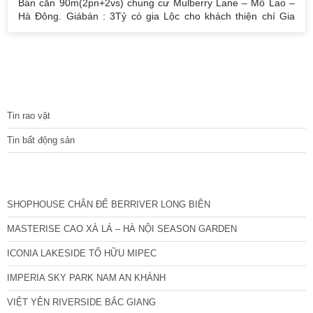
Bán căn 90m(2pn+2vs) chung cư Mulberry Lane – Mỗ Lao –
Hà Đông. Giábán : 3Tỷ có gia Lộc cho khách thiện chí Gia
đình sử dụng cẩn thận nên nhà còn rất mới đẹp sạch sẽ , Full
toàn bộ đồ Tầng trung hướng mát ,view đẹp SỔ ĐỎ CHÍNH
CHỦ sang tên nhanh Lh : 0832133366
TIN TỨC
Tin rao vặt
Tin bất động sản
CÁC DỰ ÁN MỚI NHẤT
SHOPHOUSE CHÂN ĐẾ BERRIVER LONG BIÊN
MASTERISE CAO XÀ LÁ – HÀ NỘI SEASON GARDEN
ICONIA LAKESIDE TỐ HỮU MIPEC
IMPERIA SKY PARK NAM AN KHÁNH
VIỆT YÊN RIVERSIDE BẮC GIANG