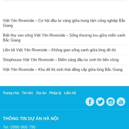
TIN NỔI BẬT
Việt Yên Riverside – Cơ hội đầu tư vàng giữa trung tâm công nghiệp Bắc
Giang
Biệt thự ven sông Việt Yên Riverside – Sống thượng lưu giữa miền xanh
Bắc Giang
Liền kề Việt Yên Riverside – Không gian sống xanh giữa lòng đô thị
Shophouse Việt Yên Riverside – Điểm sáng đầu tư sinh lời bền vững
Việt Yên Riverside – Khu đô thị sinh thái đẳng cấp giữa lòng Bắc Giang
Trang chủ
Tin tức
Dự án
Pháp lý
Liên hệ
THÔNG TIN DỰ ÁN HÀ NỘI
Tel: 0986 866 790