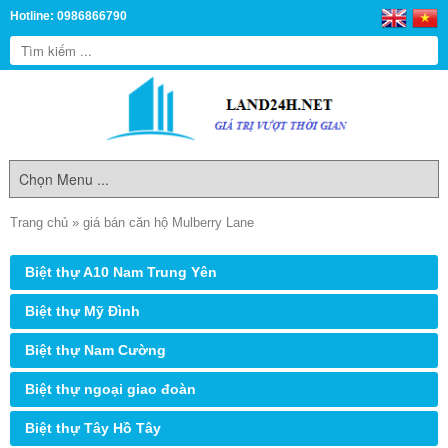
Hotline: 0986866790
Trang chủ
»
giá bán căn hộ Mulberry Lane
Biệt thự A10 Nam Trung Yên
Biệt thự Mỹ Đình
Biệt thự Nam Cường
Biệt thự ngoại giao đoàn
Biệt thự Tây Hồ Tây