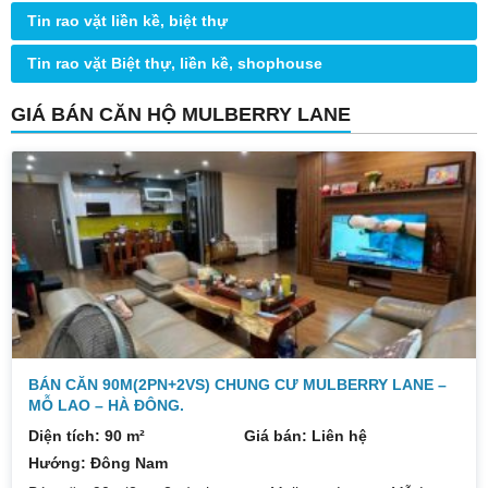
Tin rao vặt liền kề, biệt thự
Tin rao vặt Biệt thự, liền kề, shophouse
GIÁ BÁN CĂN HỘ MULBERRY LANE
BÁN CĂN 90M(2PN+2VS) CHUNG CƯ MULBERRY LANE –
MỖ LAO – HÀ ĐÔNG.
Diện tích: 90 m²
Giá bán: Liên hệ
Hướng: Đông Nam