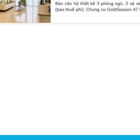
Bán căn hộ thiết kế 3 phòng ngủ, 2 vệ s
(bao thuế phí). Chung cư GoldSeason 47 
Tuân. Bao quanh dự án là con phố chí
Thúy, Nguyễn Huy Tưởng, Khuất Duy Tiến
giá có thương lượng. Bao giá chuẩn và ti