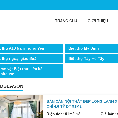
TRANG CHỦ
GIỚI THIỆU
t thự A10 Nam Trung Yên
Biệt thự Mỹ Đình
t thự ngoại giao đoàn
Biệt thự Tây Hồ Tây
 rao vặt Biệt thự, liền kề,
ophouse
DSEASON
BÁN CĂN NỘI THẤT ĐẸP LONG LANH 
CHỈ 4.6 TỶ DT 91M2
Diện tích: 91m2 m²
Giá bán: 