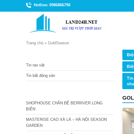
Hotline: 0986866790
Trang chủ
»
GoldSeason
TIN TỨC
Biệ
Tin rao vặt
Biệ
Tin bất động sản
Tin
sh
CÁC DỰ ÁN MỚI NHẤT
GOL
SHOPHOUSE CHÂN ĐẾ BERRIVER LONG
BIÊN
MASTERISE CAO XÀ LÁ – HÀ NỘI SEASON
GARDEN