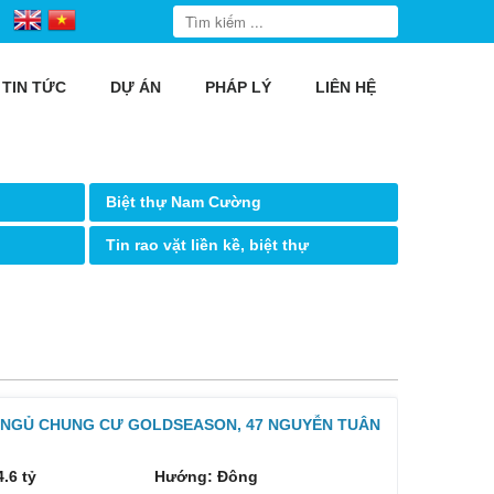
TIN TỨC
DỰ ÁN
PHÁP LÝ
LIÊN HỆ
Biệt thự Nam Cường
Tin rao vặt liền kề, biệt thự
3 NGỦ CHUNG CƯ GOLDSEASON, 47 NGUYỄN TUÂN
4.6 tỷ
Hướng: Đông