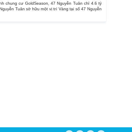
inh chung cư GoldSeason, 47 Nguyễn Tuân chỉ 4.6 tỷ
Nguyễn Tuân sở hữu một vị trí Vàng tại số 47 Nguyễn
nh như: Hoàng Minh Giám, Lê Văn Lương, Hoàng Đạo
, Nguyễn Trãi… Sổ đỏ chính chủ. Thiện chí bán nên
n chuẩn 100%. Liên hệ : 0832133366