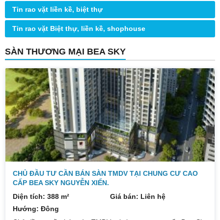
Tin rao vặt liền kề, biệt thự
Tin rao vặt Biệt thự, liền kề, shophouse
SÀN THƯƠNG MẠI BEA SKY
CHỦ ĐẦU TƯ CẦN BÁN SÀN TMDV TẠI CHUNG CƯ CAO
CẤP BEA SKY NGUYỄN XIỂN.
Diện tích: 388 m²
Giá bán: Liên hệ
Hướng: Đông