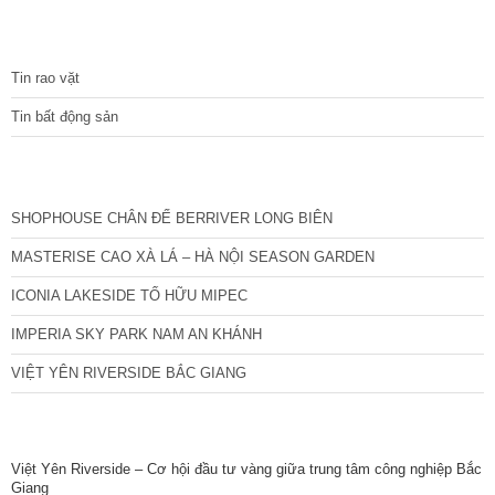
TIN TỨC
Tin rao vặt
Tin bất động sản
CÁC DỰ ÁN MỚI NHẤT
SHOPHOUSE CHÂN ĐẾ BERRIVER LONG BIÊN
MASTERISE CAO XÀ LÁ – HÀ NỘI SEASON GARDEN
ICONIA LAKESIDE TỐ HỮU MIPEC
IMPERIA SKY PARK NAM AN KHÁNH
VIỆT YÊN RIVERSIDE BẮC GIANG
TIN NỔI BẬT
Việt Yên Riverside – Cơ hội đầu tư vàng giữa trung tâm công nghiệp Bắc
Giang