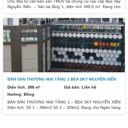
Chủ đầu tư cần bán sàn TMDV tại chung cư cao cấp Bea Sky
Nguyễn Xiển. – Sàn tại tầng 1, diện tích 388,5 m². Đang cho
Agribank thuê 464.900đ/m²/tháng (đã VAT), thuê 5 năm từ
01/06/2022, thanh toán 1 năm/lần (tương đương 2.2 tỷ/lần). –
Sàn tại tầng 1, diện tích 312,71m². Hợp đồng thuê còn 3 năm
từ 01/04/2021, tiền thuê 74tr/tháng. – Sàn tại tầng 5, diện tích
sổ: 852,93m². Giá bán: 30tr/m². Đang cho thuê Fitness
150tr/tháng. Quý khách liên hệ : 0832133366
BÁN SÀN THƯƠNG MẠI TẦNG 1 BEA SKY NGUYỄN XIỂN
Diện tích: 388 m²
Giá bán: Liên hệ
Hướng: Đông
BÁN SÀN THƯƠNG MẠI TẦNG 1 – BEA SKY NGUYỄN XIỂN
Diện tích: Sổ 1 – 388m2 Sổ 2 – 309m2, Đang cho Ngân hàng
Agribank thuê HĐ dài hạn… Giá bán : Sổ 1 – 85tr/m2, Sổ 2 –
75tr/m2.. (đã VAT, ko bao gồm phí sang tên chuyển nhượng )
Liên hệ : 0832133366