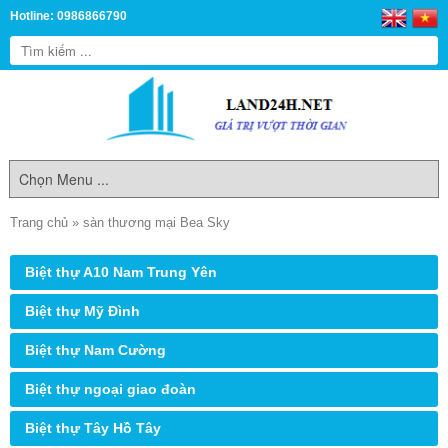
Hotline: 0986866790
Trang chủ
»
sàn thương mại Bea Sky
Biệt thự A10 Nam Trung Yên
Biệt thự Mỹ Đình
Biệt thự Nam Cường
Biệt thự ngoại giao đoàn
Biệt thự Tây Hồ Tây