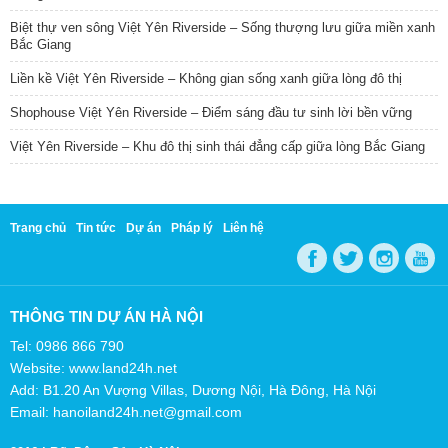
Biệt thự ven sông Việt Yên Riverside – Sống thượng lưu giữa miền xanh
Bắc Giang
Liền kề Việt Yên Riverside – Không gian sống xanh giữa lòng đô thị
Shophouse Việt Yên Riverside – Điểm sáng đầu tư sinh lời bền vững
Việt Yên Riverside – Khu đô thị sinh thái đẳng cấp giữa lòng Bắc Giang
Trang chủ
Tin tức
Dự án
Pháp lý
Liên hệ
THÔNG TIN DỰ ÁN HÀ NỘI
Tel: 0986 866 790
Website: www.land24h.net
Add: B1.20 An Vượng Villas, Dương Nội, Hà Đông, Hà Nội
Email: hanoiland24h.net@gmail.com