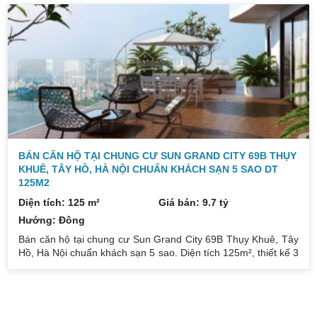
và Hồ Tây. Diện tích căn hộ: 128m², thông thuỷ 123m², thiết
kế 2 phòng ngủ, 2 vệ sinh, phòng khách, bếp, ban công, logia.
Sửa được thành 3 phòng ngủ. Căn hộ cửa hướng bắc ban
công hướng Nam thoáng mát quanh năm, tầm view rộng
không bị chắn.
BÁN CĂN HỘ TẠI CHUNG CƯ SUN GRAND CITY 69B THỤY
KHUÊ, TÂY HỒ, HÀ NỘI CHUẨN KHÁCH SẠN 5 SAO DT
125M2
Diện tích: 125 m²
Giá bán: 9.7 tỷ
Hướng: Đông
Bán căn hộ tại chung cư Sun Grand City 69B Thụy Khuê, Tây
Hồ, Hà Nội chuẩn khách sạn 5 sao. Diện tích 125m², thiết kế 3
phòng ngủ, 2 vệ sinh, phòng khách và bếp. Đầy đủ nội thất
cao cấp, sang trọng. Hệ thống dịch vụ tiện ích khép kín đẳng
cấp như bể bơi, sục, xông hơi, phòng gym, phòng đọc sách,
thư viện, phòng kids, phòng sinh hoạt cộng đồng. Có nhà