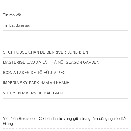
hàng, siêu thị dịch vụ spa trong toà nhà. View thành phố, ban
TIN TỨC
công
Tin rao vặt
Tin bất động sản
CÁC DỰ ÁN MỚI NHẤT
SHOPHOUSE CHÂN ĐẾ BERRIVER LONG BIÊN
MASTERISE CAO XÀ LÁ – HÀ NỘI SEASON GARDEN
ICONIA LAKESIDE TỐ HỮU MIPEC
IMPERIA SKY PARK NAM AN KHÁNH
VIỆT YÊN RIVERSIDE BẮC GIANG
TIN NỔI BẬT
Việt Yên Riverside – Cơ hội đầu tư vàng giữa trung tâm công nghiệp Bắc
Giang