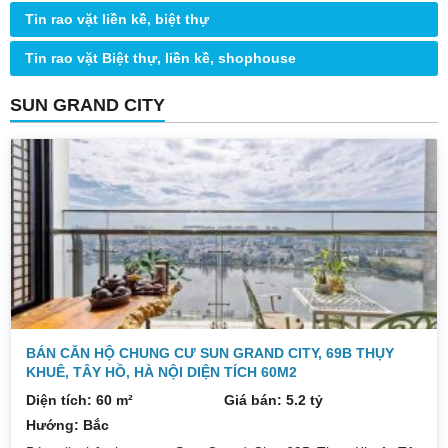
Tin rao vặt liền kề, biệt thự
Tin rao vặt Biệt thự, liền kề, shophouse
SUN GRAND CITY
BÁN CĂN HỘ CHUNG CƯ SUN GRAND CITY, 69B THỤY
KHUÊ, TÂY HỒ, HÀ NỘI DIỆN TÍCH 60M2
Diện tích: 60 m²
Giá bán: 5.2 tỷ
Hướng: Bắc