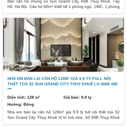
Bán căn hộ chung cư Sun Grand City, 69B Thụy Khuê, Tây
Hồ, Hà Nội. Căn hộ 60m² thiết kế 1 phòng ngủ, 1WC, 1 phòng
khách, ban công View Hồ Tây siêu thoáng. Trang bị đầy đủ
nội thất cơ bản cao cấp. Tiện ích 5 sao đẳng cấp, sang trọng.
TTTM, siêu thị, sảnh chờ sang trọng. Đầy đủ gym, bể bơi bốn
mùa, spa… Phòng sinh hoạt cộng đồng, thư viện cộng đồng,
phòng chơi trẻ em. Lễ tân phục vụ 24/24 thân thiện, nhiệt tình,
chu
NHÀ EM BÁN LẠI CĂN HỘ 128M² GIÁ 9,9 TỶ FULL NỘI
THẤT TOÀ S2 SUN GRAND CITY THUỴ KHUÊ LH 0888 486
***
Diện tích: 128 m²
Giá bán: 9.9 tỷ
Hướng: Đông
Nhà em bán lại căn hộ 128m² giá 9,9 tỷ full nội thất toà S2
Sun Grand City Thuỵ Khuê Vị trí toà nhà: Số 69B Thuỵ Khuê
hoặc số 62 Hoàng Hoa Thám, đối diện công viên Bách Thảo