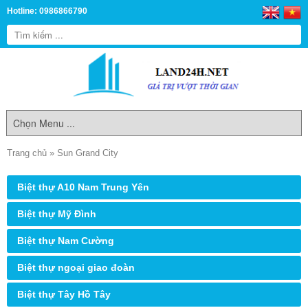
Hotline: 0986866790
Trang chủ
»
Sun Grand City
Biệt thự A10 Nam Trung Yên
Biệt thự Mỹ Đình
Biệt thự Nam Cường
Biệt thự ngoại giao đoàn
Biệt thự Tây Hồ Tây