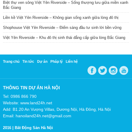
Biệt thự ven sông Việt Yên Riverside – Sống thượng lưu giữa miền xanh
Bắc Giang
Liền kề Việt Yên Riverside – Không gian sống xanh giữa lòng đô thị
Shophouse Việt Yên Riverside – Điểm sáng đầu tư sinh lời bền vững
Việt Yên Riverside – Khu đô thị sinh thái đẳng cấp giữa lòng Bắc Giang
Trang chủ
Tin tức
Dự án
Pháp lý
Liên hệ
THÔNG TIN DỰ ÁN HÀ NỘI
Tel: 0986 866 790
Website: www.land24h.net
Add: B1.20 An Vượng Villas, Dương Nội, Hà Đông, Hà Nội
Email: hanoiland24h.net@gmail.com
2016 |
Bất Động Sản Hà Nội