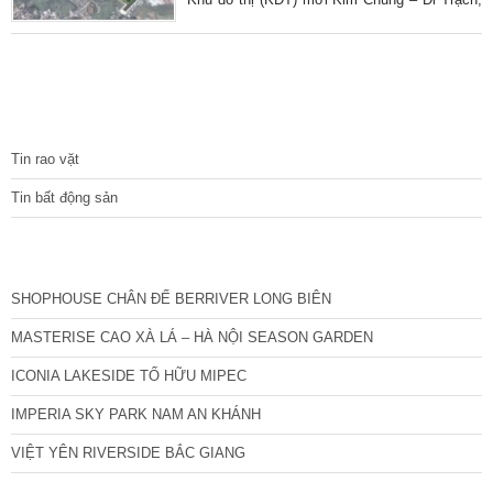
tỷ lệ 1/500 năm 2008 có tổng diện tích
khoảng 138,1ha, nay được UBND thành phố
Hà Nội phê duyệt điều chỉnh lên 146,7ha (tăng
khoảng 8,6ha). Cụ thể, UBND TP Hà Nội vừa
quyết định phê duyệt điều chỉnh quy hoạch
TIN TỨC
chi tiết khu đô thị Kim Chung Di Trạch, tỷ lệ
1/500 do Viện Quy hoạch Xây dựng Hà Nội
Tin rao vặt
Tin bất động sản
CÁC DỰ ÁN MỚI NHẤT
SHOPHOUSE CHÂN ĐẾ BERRIVER LONG BIÊN
MASTERISE CAO XÀ LÁ – HÀ NỘI SEASON GARDEN
ICONIA LAKESIDE TỐ HỮU MIPEC
IMPERIA SKY PARK NAM AN KHÁNH
VIỆT YÊN RIVERSIDE BẮC GIANG