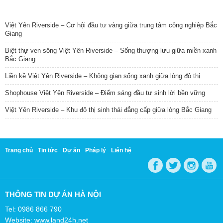
TIN NỔI BẬT
Việt Yên Riverside – Cơ hội đầu tư vàng giữa trung tâm công nghiệp Bắc
Giang
Biệt thự ven sông Việt Yên Riverside – Sống thượng lưu giữa miền xanh
Bắc Giang
Liền kề Việt Yên Riverside – Không gian sống xanh giữa lòng đô thị
Shophouse Việt Yên Riverside – Điểm sáng đầu tư sinh lời bền vững
Việt Yên Riverside – Khu đô thị sinh thái đẳng cấp giữa lòng Bắc Giang
Trang chủ
Tin tức
Dự án
Pháp lý
Liên hệ
THÔNG TIN DỰ ÁN HÀ NỘI
Tel: 0986 866 790
Website: www.land24h.net