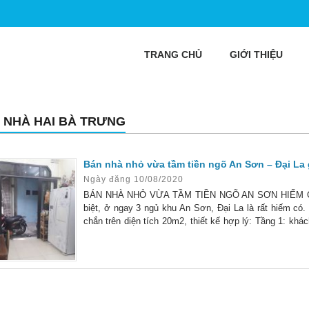
TRANG CHỦ
GIỚI THIỆU
 NHÀ HAI BÀ TRƯNG
Bán nhà nhỏ vừa tầm tiền ngõ An Sơn – Đại La g
Ngày đăng 10/08/2020
BÁN NHÀ NHỎ VỪA TẦM TIỀN NGÕ AN SƠN HIẾM CÓ GI
biệt, ở ngay 3 ngủ khu An Sơn, Đại La là rất hiếm có.
chắn trên diện tích 20m2, thiết kế hợp lý: Tầng 1: kh
Tầng 4: phòng thờ + 1 giường ngủ + sân phơi.