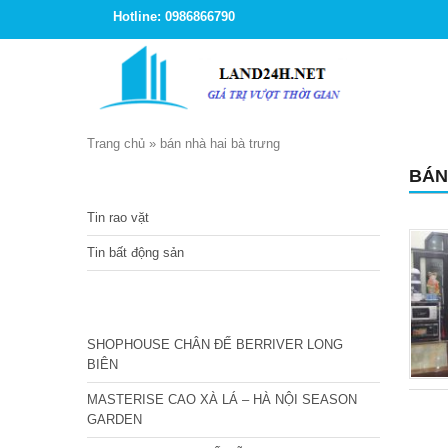
Hotline: 0986866790
Trang chủ
»
bán nhà hai bà trưng
BÁN
TIN TỨC
Tin rao vặt
Tin bất động sản
CÁC DỰ ÁN MỚI NHẤT
SHOPHOUSE CHÂN ĐẾ BERRIVER LONG
BIÊN
MASTERISE CAO XÀ LÁ – HÀ NỘI SEASON
GARDEN