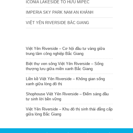
ICONIA LAKESIDE TỐ HỮU MIPEC
IMPERIA SKY PARK NAM AN KHÁNH
VIỆT YÊN RIVERSIDE BẮC GIANG
TIN NỔI BẬT
Việt Yên Riverside – Cơ hội đầu tư vàng giữa
trung tâm công nghiệp Bắc Giang
Biệt thự ven sông Việt Yên Riverside – Sống
thượng lưu giữa miền xanh Bắc Giang
Liền kề Việt Yên Riverside – Không gian sống
xanh giữa lòng đô thị
Shophouse Việt Yên Riverside – Điểm sáng đầu
tư sinh lời bền vững
Việt Yên Riverside – Khu đô thị sinh thái đẳng cấp
giữa lòng Bắc Giang