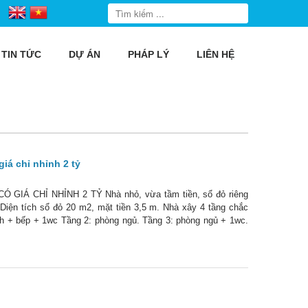
TIN TỨC
DỰ ÁN
PHÁP LÝ
LIÊN HỆ
iá chỉ nhỉnh 2 tỷ
Á CHỈ NHỈNH 2 TỶ Nhà nhỏ, vừa tầm tiền, sổ đỏ riêng
 Diện tích sổ đỏ 20 m2, mặt tiền 3,5 m. Nhà xây 4 tầng chắc
ách + bếp + 1wc Tầng 2: phòng ngủ. Tầng 3: phòng ngủ + 1wc.