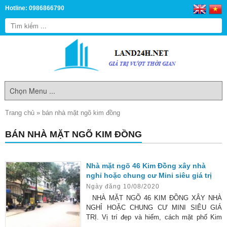
Hotline: 0986866790
Trang chủ
»
bán nhà mặt ngõ kim đồng
BÁN NHÀ MẶT NGÕ KIM ĐỒNG
Nhà mặt ngõ 46 Kim Đồng xây nhà
nghỉ hoặc chung cư Mini siêu giá trị
Ngày đăng 10/08/2020
NHÀ MẶT NGÕ 46 KIM ĐỒNG XÂY NHÀ
NGHỈ HOẶC CHUNG CƯ MINI SIÊU GIÁ
TRỊ. Vị trí đẹp và hiếm, cách mặt phố Kim
Đồng chỉ khoảng 15m, ngõ trước nhà 3 gác