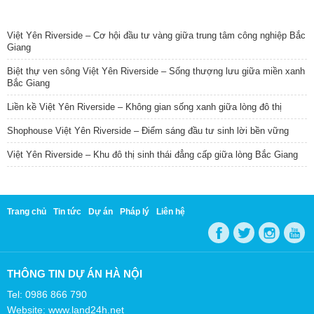
TIN NỔI BẬT
Việt Yên Riverside – Cơ hội đầu tư vàng giữa trung tâm công nghiệp Bắc
Giang
Biệt thự ven sông Việt Yên Riverside – Sống thượng lưu giữa miền xanh
Bắc Giang
Liền kề Việt Yên Riverside – Không gian sống xanh giữa lòng đô thị
Shophouse Việt Yên Riverside – Điểm sáng đầu tư sinh lời bền vững
Việt Yên Riverside – Khu đô thị sinh thái đẳng cấp giữa lòng Bắc Giang
Trang chủ
Tin tức
Dự án
Pháp lý
Liên hệ
THÔNG TIN DỰ ÁN HÀ NỘI
Tel: 0986 866 790
Website: www.land24h.net