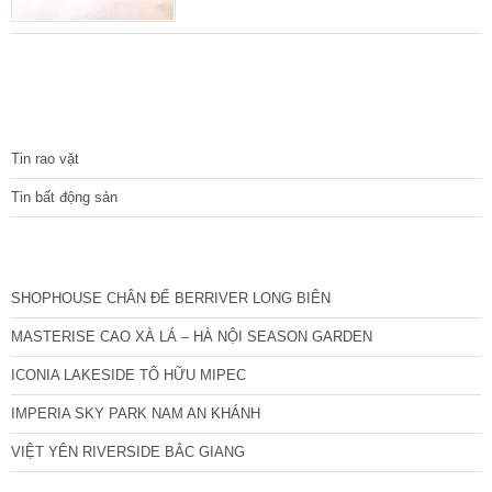
vào thoải mái, ô tô nhỏ vẫn vào được nếu
muốn, khu vực trung tâm giáp ranh giữa
Hoàng Mai và Hai Bà Trưng, thuận tiện đi lại,
đầy đủ tiện ích sống. Diện tích sổ đỏ 81 m2.
Mặt tiền siêu rộng đẹp 8 m. Nhà 2 tầng cũ.
TIN TỨC
Nhà 2 tầng cũ xác
Tin rao vặt
Tin bất động sản
CÁC DỰ ÁN MỚI NHẤT
SHOPHOUSE CHÂN ĐẾ BERRIVER LONG BIÊN
MASTERISE CAO XÀ LÁ – HÀ NỘI SEASON GARDEN
ICONIA LAKESIDE TỐ HỮU MIPEC
IMPERIA SKY PARK NAM AN KHÁNH
VIỆT YÊN RIVERSIDE BẮC GIANG