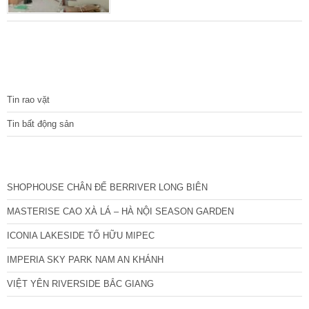
quay đầu được, cực kỳ thuận tiện. Xung
quanh tiện ích dịch vụ đầy đủ, nhà xây đến
đâu bán hết tới đó. Diện tích từ 30 – 35 m2,
mặt tiền từ 3 – 4,1 m. Xây 5 tầng thiết kế
hiện đại. Nhà mới nguyên bản. Nhà chủ xây 5
TIN TỨC
tầng
Tin rao vặt
Tin bất động sản
CÁC DỰ ÁN MỚI NHẤT
SHOPHOUSE CHÂN ĐẾ BERRIVER LONG BIÊN
MASTERISE CAO XÀ LÁ – HÀ NỘI SEASON GARDEN
ICONIA LAKESIDE TỐ HỮU MIPEC
IMPERIA SKY PARK NAM AN KHÁNH
VIỆT YÊN RIVERSIDE BẮC GIANG