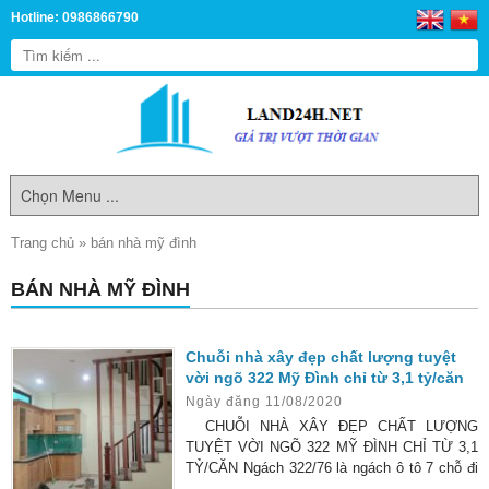
Hotline: 0986866790
Trang chủ
»
bán nhà mỹ đình
BÁN NHÀ MỸ ĐÌNH
Chuỗi nhà xây đẹp chất lượng tuyệt
vời ngõ 322 Mỹ Đình chỉ từ 3,1 tỷ/căn
Ngày đăng 11/08/2020
CHUỖI NHÀ XÂY ĐẸP CHẤT LƯỢNG
TUYỆT VỜI NGÕ 322 MỸ ĐÌNH CHỈ TỪ 3,1
TỶ/CĂN Ngách 322/76 là ngách ô tô 7 chỗ đi
lại thoải mái, thông các ngả, có chỗ cho ô tô