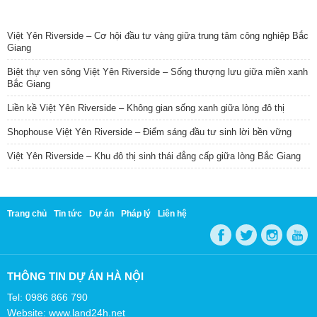
TIN NỔI BẬT
Việt Yên Riverside – Cơ hội đầu tư vàng giữa trung tâm công nghiệp Bắc
Giang
Biệt thự ven sông Việt Yên Riverside – Sống thượng lưu giữa miền xanh
Bắc Giang
Liền kề Việt Yên Riverside – Không gian sống xanh giữa lòng đô thị
Shophouse Việt Yên Riverside – Điểm sáng đầu tư sinh lời bền vững
Việt Yên Riverside – Khu đô thị sinh thái đẳng cấp giữa lòng Bắc Giang
Trang chủ
Tin tức
Dự án
Pháp lý
Liên hệ
THÔNG TIN DỰ ÁN HÀ NỘI
Tel: 0986 866 790
Website: www.land24h.net