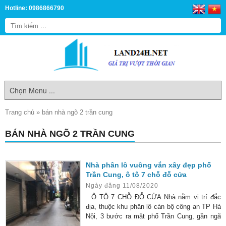
Hotline: 0986866790
Trang chủ
»
bán nhà ngõ 2 trần cung
BÁN NHÀ NGÕ 2 TRẦN CUNG
Nhà phân lô vuông vắn xây đẹp phố
Trần Cung, ô tô 7 chỗ đỗ cửa
Ngày đăng 11/08/2020
Ô TÔ 7 CHỖ ĐỖ CỬA Nhà nằm vị trí đắc
địa, thuộc khu phân lô cán bộ công an TP Hà
Nội, 3 bước ra mặt phố Trần Cung, gần ngã
tư Trần Cung, Hoàng Quốc Việt, Nguyễn