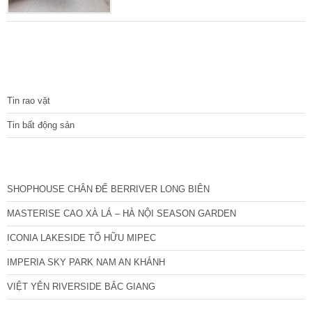
Phong Sắc, thuận tiện vô cùng, an sinh cao
cấp. Diện tích sổ đỏ 39 m2. Tầng 2 xây 42
m2. Mặt tiền 4 m. Xây 4 tầng thiết kế hợp lý,
chắc chắn. Nhà chủ tự xây tâm huyết, vẫn
còn giữ nguyên thiết kế xây dựng, khung cột
TIN TỨC
Tin rao vặt
Tin bất động sản
CÁC DỰ ÁN MỚI NHẤT
SHOPHOUSE CHÂN ĐẾ BERRIVER LONG BIÊN
MASTERISE CAO XÀ LÁ – HÀ NỘI SEASON GARDEN
ICONIA LAKESIDE TỐ HỮU MIPEC
IMPERIA SKY PARK NAM AN KHÁNH
VIỆT YÊN RIVERSIDE BẮC GIANG