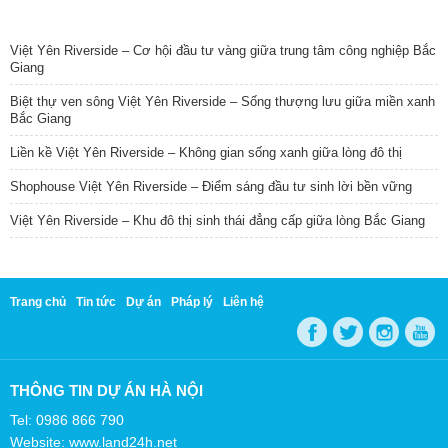
TIN NỔI BẬT
Việt Yên Riverside – Cơ hội đầu tư vàng giữa trung tâm công nghiệp Bắc
Giang
Biệt thự ven sông Việt Yên Riverside – Sống thượng lưu giữa miền xanh
Bắc Giang
Liền kề Việt Yên Riverside – Không gian sống xanh giữa lòng đô thị
Shophouse Việt Yên Riverside – Điểm sáng đầu tư sinh lời bền vững
Việt Yên Riverside – Khu đô thị sinh thái đẳng cấp giữa lòng Bắc Giang
Trang chủ
Tin tức
Dự án
Pháp lý
Liên hệ
THÔNG TIN DỰ ÁN HÀ NỘI
Tel: 0986 866 790
Website: www.land24h.net