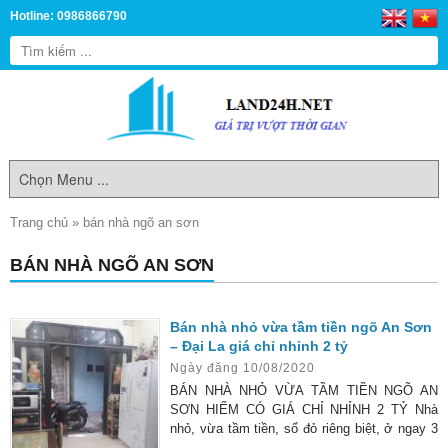
Hotline: 0986866790
Trang chủ
»
bán nhà ngõ an sơn
BÁN NHÀ NGÕ AN SƠN
Bán nhà nhỏ vừa tầm tiền ngõ An Sơn
– Đại La giá chỉ nhỉnh 2 tỷ
Ngày đăng 10/08/2020
BÁN NHÀ NHỎ VỪA TẦM TIỀN NGÕ AN
SƠN HIẾM CÓ GIÁ CHỈ NHỈNH 2 TỶ Nhà
nhỏ, vừa tầm tiền, sổ đỏ riêng biệt, ở ngay 3
ngủ khu An Sơn, Đại La là rất hiếm có. Diện