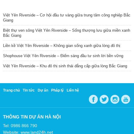
TIN NỔI BẬT
Việt Yên Riverside – Cơ hội đầu tư vàng giữa trung tâm công nghiệp Bắc
Giang
Biệt thự ven sông Việt Yên Riverside – Sống thượng lưu giữa miền xanh
Bắc Giang
Liền kề Việt Yên Riverside – Không gian sống xanh giữa lòng đô thị
Shophouse Việt Yên Riverside – Điểm sáng đầu tư sinh lời bền vững
Việt Yên Riverside – Khu đô thị sinh thái đẳng cấp giữa lòng Bắc Giang
Trang chủ
Tin tức
Dự án
Pháp lý
Liên hệ
THÔNG TIN DỰ ÁN HÀ NỘI
Tel: 0986 866 790
Website: www.land24h.net