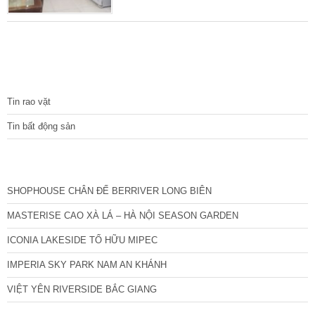
tích sổ đỏ 20 m2, mặt tiền 3,5 m. Nhà xây 4
tầng chắc chắn trên diện tích 20m2, thiết kế
hợp lý: Tầng 1: khách + bếp + 1wc Tầng 2:
phòng ngủ. Tầng 3: phòng ngủ + 1wc. Tầng 4:
phòng thờ + 1 giường ngủ + sân phơi.
TIN TỨC
Tin rao vặt
Tin bất động sản
CÁC DỰ ÁN MỚI NHẤT
SHOPHOUSE CHÂN ĐẾ BERRIVER LONG BIÊN
MASTERISE CAO XÀ LÁ – HÀ NỘI SEASON GARDEN
ICONIA LAKESIDE TỐ HỮU MIPEC
IMPERIA SKY PARK NAM AN KHÁNH
VIỆT YÊN RIVERSIDE BẮC GIANG