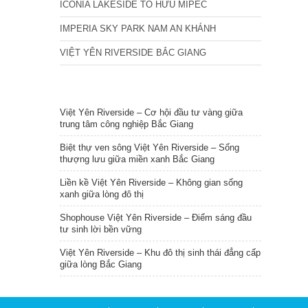
ICONIA LAKESIDE TỐ HỮU MIPEC
IMPERIA SKY PARK NAM AN KHÁNH
VIỆT YÊN RIVERSIDE BẮC GIANG
TIN NỔI BẬT
Việt Yên Riverside – Cơ hội đầu tư vàng giữa
trung tâm công nghiệp Bắc Giang
Biệt thự ven sông Việt Yên Riverside – Sống
thượng lưu giữa miền xanh Bắc Giang
Liền kề Việt Yên Riverside – Không gian sống
xanh giữa lòng đô thị
Shophouse Việt Yên Riverside – Điểm sáng đầu
tư sinh lời bền vững
Việt Yên Riverside – Khu đô thị sinh thái đẳng cấp
giữa lòng Bắc Giang