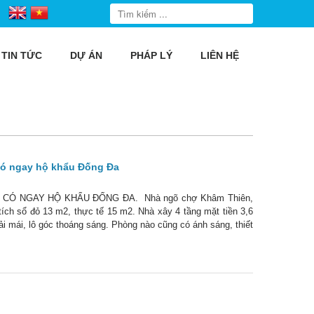
TIN TỨC
DỰ ÁN
PHÁP LÝ
LIÊN HỆ
có ngay hộ khẩu Đống Đa
 CÓ NGAY HỘ KHẨU ĐỐNG ĐA. Nhà ngõ chợ Khâm Thiên,
 tích sổ đỏ 13 m2, thực tế 15 m2. Nhà xây 4 tầng mặt tiền 3,6
i mái, lô góc thoáng sáng. Phòng nào cũng có ánh sáng, thiết
, bếp tầng 1.