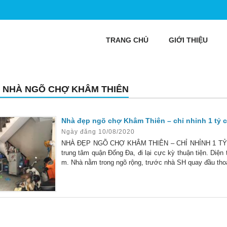
TRANG CHỦ
GIỚI THIỆU
 NHÀ NGÕ CHỢ KHÂM THIÊN
Nhà đẹp ngõ chợ Khâm Thiên – chỉ nhỉnh 1 tỷ 
Ngày đăng 10/08/2020
NHÀ ĐẸP NGÕ CHỢ KHÂM THIÊN – CHỈ NHỈNH 1 TỶ
trung tâm quận Đống Đa, đi lại cực kỳ thuận tiện. Diện
m. Nhà nằm trong ngõ rộng, trước nhà SH quay đầu thoả
kế mỗi tầng 1 phòng, tổng 2 ngủ, 1 vệ sinh, phòng khách