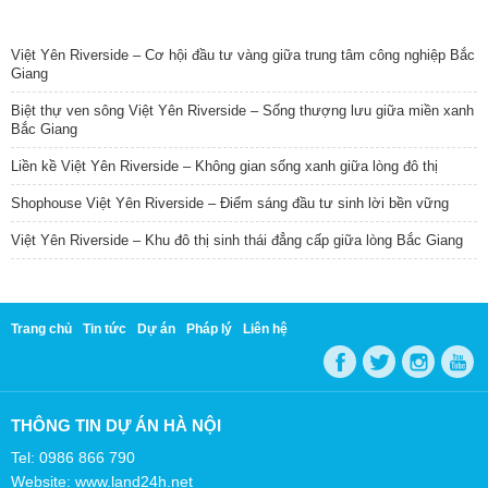
TIN NỔI BẬT
Việt Yên Riverside – Cơ hội đầu tư vàng giữa trung tâm công nghiệp Bắc
Giang
Biệt thự ven sông Việt Yên Riverside – Sống thượng lưu giữa miền xanh
Bắc Giang
Liền kề Việt Yên Riverside – Không gian sống xanh giữa lòng đô thị
Shophouse Việt Yên Riverside – Điểm sáng đầu tư sinh lời bền vững
Việt Yên Riverside – Khu đô thị sinh thái đẳng cấp giữa lòng Bắc Giang
Trang chủ
Tin tức
Dự án
Pháp lý
Liên hệ
THÔNG TIN DỰ ÁN HÀ NỘI
Tel: 0986 866 790
Website: www.land24h.net