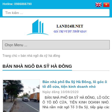
Hotline: 0986866790
Trang chủ
»
bán nhà ngõ đa sỹ hà đông
BÁN NHÀ NGÕ ĐA SỸ HÀ ĐÔNG
Bán nhà phố Đa Sỹ Hà Đông, lô góc ô
tô đỗ cửa, tiện kinh doanh nhỏ
Ngày đăng 10/08/2020
BÁN NHÀ PHỐ ĐA SỸ HÀ ĐÔNG, LÔ GÓC
Ô TÔ ĐỖ CỬA, TIỆN KINH DOANH NHỎ.
Nhà nằm mặt ngõ Tổ 3 Đa Sỹ, tiếp giáp các
khu đô thị như Xa La, Kiến Hưng, Thanh Hà,