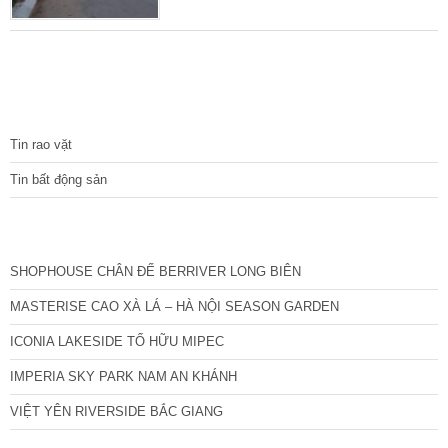
trung tâm Quận Hà Đông với nhiều tiện ích
dịch vụ. Diện tích 37 m2, mặt tiền 3.4 m, xây
dựng 4 tầng. Nhà xây năm 2015 nên còn rất
mới, ngõ trước nhà rộng 4m, ngách bên cạnh
rộng 3m, lô góc thoáng 3 mặt đẹp nhất cả dãy
TIN TỨC
nhà.
Tin rao vặt
Tin bất động sản
CÁC DỰ ÁN MỚI NHẤT
SHOPHOUSE CHÂN ĐẾ BERRIVER LONG BIÊN
MASTERISE CAO XÀ LÁ – HÀ NỘI SEASON GARDEN
ICONIA LAKESIDE TỐ HỮU MIPEC
IMPERIA SKY PARK NAM AN KHÁNH
VIỆT YÊN RIVERSIDE BẮC GIANG