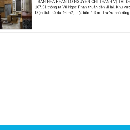
BÁN NHÀ PHÂN LÔ NGUYỄN CHÍ THANH VỊ TRÍ ĐẸP 
107.51 thông ra Vũ Ngọc Phan thuận tiện đi lại. Khu vực 
Diện tích sổ đỏ 46 m2, mặt tiền 4.3 m. Trước nhà rộng
chắn trên diện tích thực tế từ tầng 1 là 50m2, thiết kế s