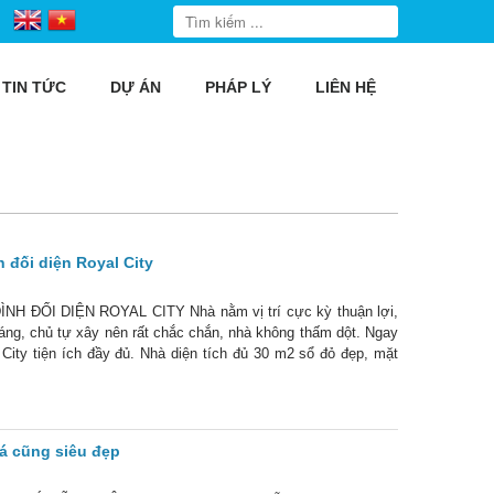
TIN TỨC
DỰ ÁN
PHÁP LÝ
LIÊN HỆ
 đối diện Royal City
ỐI DIỆN ROYAL CITY Nhà nằm vị trí cực kỳ thuận lợi,
áng, chủ tự xây nên rất chắc chắn, nhà không thấm dột. Ngay
 City tiện ích đầy đủ. Nhà diện tích đủ 30 m2 sổ đỏ đẹp, mặt
khách + bếp +
iá cũng siêu đẹp