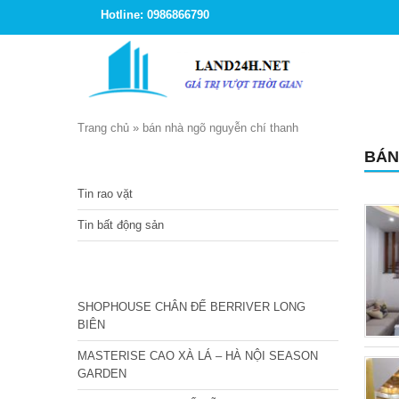
Hotline: 0986866790
Trang chủ
»
bán nhà ngõ nguyễn chí thanh
BÁN
TIN TỨC
Tin rao vặt
Tin bất động sản
CÁC DỰ ÁN MỚI NHẤT
SHOPHOUSE CHÂN ĐẾ BERRIVER LONG
BIÊN
MASTERISE CAO XÀ LÁ – HÀ NỘI SEASON
GARDEN