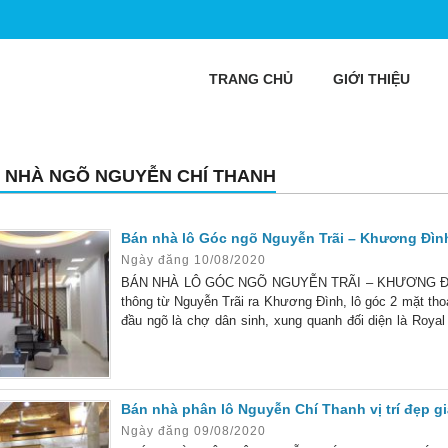
TRANG CHỦ
GIỚI THIỆU
 NHÀ NGÕ NGUYỄN CHÍ THANH
Bán nhà lô Góc ngõ Nguyễn Trãi – Khương Đình
Ngày đăng 10/08/2020
BÁN NHÀ LÔ GÓC NGÕ NGUYỄN TRÃI – KHƯƠNG ĐÌNH Đ
thông từ Nguyễn Trãi ra Khương Đình, lô góc 2 mặt tho
đầu ngõ là chợ dân sinh, xung quanh đối diện là Royal
tiền 3m, nhà thiết kế hợp lý 4 tầng với: Tầng 1: phòng 
Bán nhà phân lô Nguyễn Chí Thanh vị trí đẹp g
Ngày đăng 09/08/2020