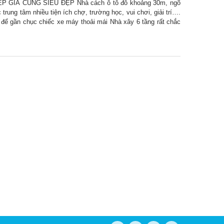
GIÁ CŨNG SIÊU ĐẸP Nhà cách ô tô đỗ khoảng 30m, ngõ
trung tâm nhiều tiện ích chợ, trường học, vui chơi, giải trí….
 để gần chục chiếc xe máy thoải mái Nhà xây 6 tầng rất chắc
ang trọng và