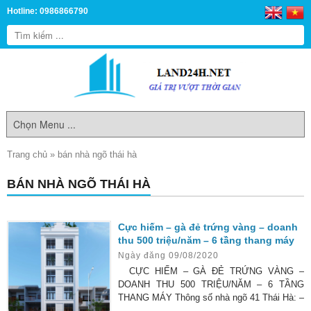
Hotline: 0986866790
Trang chủ
»
bán nhà ngõ thái hà
BÁN NHÀ NGÕ THÁI HÀ
Cực hiếm – gà đẻ trứng vàng – doanh
thu 500 triệu/năm – 6 tầng thang máy
Ngày đăng 09/08/2020
CỰC HIẾM – GÀ ĐẺ TRỨNG VÀNG –
DOANH THU 500 TRIỆU/NĂM – 6 TẦNG
THANG MÁY Thông số nhà ngõ 41 Thái Hà: –
Diện tích sổ đỏ: 67 m2 – Số tầng: 6 tầng ( 12