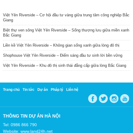
TIN NỔI BẬT
Việt Yên Riverside – Cơ hội đầu tư vàng giữa trung tâm công nghiệp Bắc
Giang
Biệt thự ven sông Việt Yên Riverside – Sống thượng lưu giữa miền xanh
Bắc Giang
Liền kề Việt Yên Riverside – Không gian sống xanh giữa lòng đô thị
Shophouse Việt Yên Riverside – Điểm sáng đầu tư sinh lời bền vững
Việt Yên Riverside – Khu đô thị sinh thái đẳng cấp giữa lòng Bắc Giang
Trang chủ
Tin tức
Dự án
Pháp lý
Liên hệ
THÔNG TIN DỰ ÁN HÀ NỘI
Tel: 0986 866 790
Website: www.land24h.net