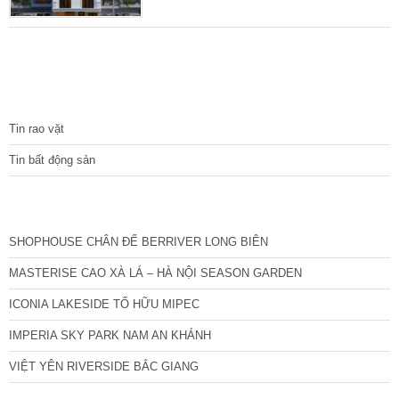
phòng khép kín) – Mặt tiền: 7 m Nhà thuộc
dạng hiếm có bán khu vực Thái Hà, ngõ rộng
3 gác đỗ cửa, xây dựng năm 2018 theo loại
hình chung cư mini gồm 12 phòng khép kín,
có thang máy, doanh thu 45 triệu/tháng. Nội
TIN TỨC
thất hiện đại điều
Tin rao vặt
Tin bất động sản
CÁC DỰ ÁN MỚI NHẤT
SHOPHOUSE CHÂN ĐẾ BERRIVER LONG BIÊN
MASTERISE CAO XÀ LÁ – HÀ NỘI SEASON GARDEN
ICONIA LAKESIDE TỐ HỮU MIPEC
IMPERIA SKY PARK NAM AN KHÁNH
VIỆT YÊN RIVERSIDE BẮC GIANG