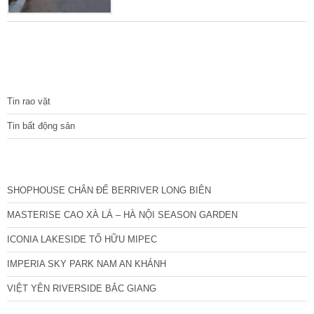
trung tâm Quận Hà Đông với nhiều tiện ích
dịch vụ. Diện tích 37 m2, mặt tiền 3.4 m, xây
dựng 4 tầng. Nhà xây năm 2015 nên còn rất
mới, ngõ trước nhà rộng 4m, ngách bên cạnh
rộng 3m, lô góc thoáng 3 mặt đẹp nhất cả dãy
TIN TỨC
nhà.
Tin rao vặt
Tin bất động sản
CÁC DỰ ÁN MỚI NHẤT
SHOPHOUSE CHÂN ĐẾ BERRIVER LONG BIÊN
MASTERISE CAO XÀ LÁ – HÀ NỘI SEASON GARDEN
ICONIA LAKESIDE TỐ HỮU MIPEC
IMPERIA SKY PARK NAM AN KHÁNH
VIỆT YÊN RIVERSIDE BẮC GIANG