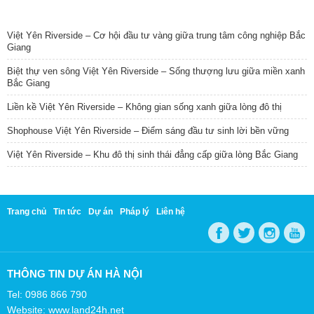
TIN NỔI BẬT
Việt Yên Riverside – Cơ hội đầu tư vàng giữa trung tâm công nghiệp Bắc
Giang
Biệt thự ven sông Việt Yên Riverside – Sống thượng lưu giữa miền xanh
Bắc Giang
Liền kề Việt Yên Riverside – Không gian sống xanh giữa lòng đô thị
Shophouse Việt Yên Riverside – Điểm sáng đầu tư sinh lời bền vững
Việt Yên Riverside – Khu đô thị sinh thái đẳng cấp giữa lòng Bắc Giang
Trang chủ
Tin tức
Dự án
Pháp lý
Liên hệ
THÔNG TIN DỰ ÁN HÀ NỘI
Tel: 0986 866 790
Website: www.land24h.net