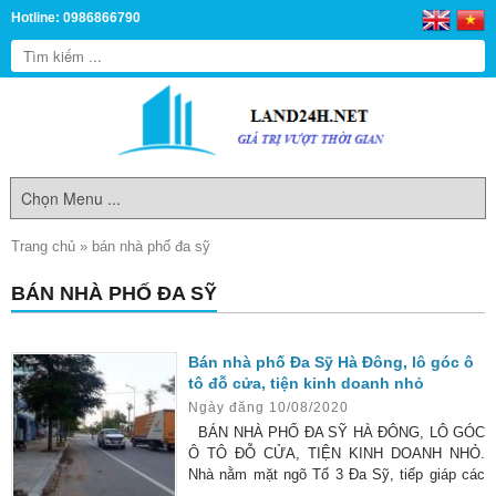
Hotline: 0986866790
Trang chủ
»
bán nhà phố đa sỹ
BÁN NHÀ PHỐ ĐA SỸ
Bán nhà phố Đa Sỹ Hà Đông, lô góc ô
tô đỗ cửa, tiện kinh doanh nhỏ
Ngày đăng 10/08/2020
BÁN NHÀ PHỐ ĐA SỸ HÀ ĐÔNG, LÔ GÓC
Ô TÔ ĐỖ CỬA, TIỆN KINH DOANH NHỎ.
Nhà nằm mặt ngõ Tổ 3 Đa Sỹ, tiếp giáp các
khu đô thị như Xa La, Kiến Hưng, Thanh Hà,