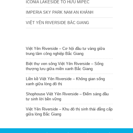
ICONIA LAKESIDE TỐ HỮU MIPEC
IMPERIA SKY PARK NAM AN KHÁNH
VIỆT YÊN RIVERSIDE BẮC GIANG
TIN NỔI BẬT
Việt Yên Riverside – Cơ hội đầu tư vàng giữa
trung tâm công nghiệp Bắc Giang
Biệt thự ven sông Việt Yên Riverside – Sống
thượng lưu giữa miền xanh Bắc Giang
Liền kề Việt Yên Riverside – Không gian sống
xanh giữa lòng đô thị
Shophouse Việt Yên Riverside – Điểm sáng đầu
tư sinh lời bền vững
Việt Yên Riverside – Khu đô thị sinh thái đẳng cấp
giữa lòng Bắc Giang