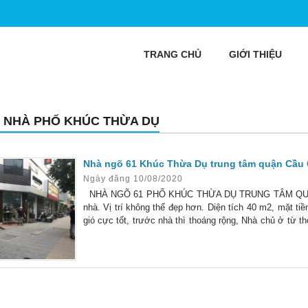
TRANG CHỦ
GIỚI THIỆU
 NHÀ PHỐ KHÚC THỪA DỤ
Nhà ngõ 61 Khúc Thừa Dụ trung tâm quận Cầu 
Ngày đăng 10/08/2020
NHÀ NGÕ 61 PHỐ KHÚC THỪA DỤ TRUNG TÂM QUẬN 
nhà. Vị trí không thể đẹp hơn. Diện tích 40 m2, mặt t
gió cực tốt, trước nhà thì thoáng rộng, Nhà chủ ở từ th
phòng, vệ sinh khép kín, cầu thang cuối nhà. Tầng 1: P