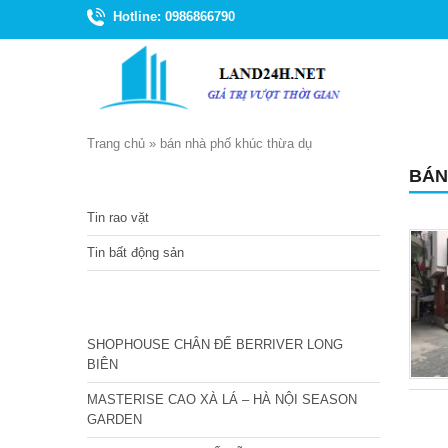
Hotline: 0986866790
Trang chủ
»
bán nhà phố khúc thừa dụ
BÁN
TIN TỨC
Tin rao vặt
Tin bất động sản
CÁC DỰ ÁN MỚI NHẤT
SHOPHOUSE CHÂN ĐẾ BERRIVER LONG
BIÊN
MASTERISE CAO XÀ LÁ – HÀ NỘI SEASON
GARDEN