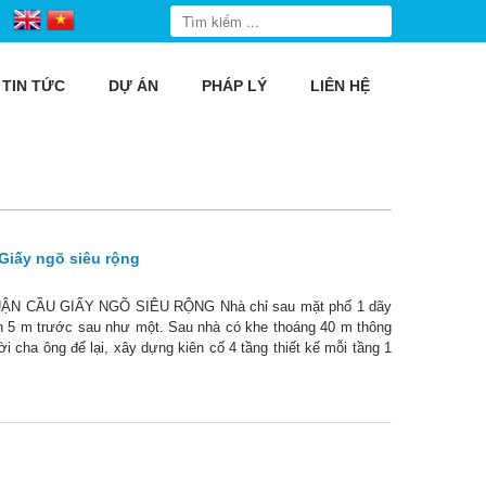
TIN TỨC
DỰ ÁN
PHÁP LÝ
LIÊN HỆ
Giấy ngõ siêu rộng
CẦU GIẤY NGÕ SIÊU RỘNG Nhà chỉ sau mặt phố 1 dãy
iền 5 m trước sau như một. Sau nhà có khe thoáng 40 m thông
ời cha ông để lại, xây dựng kiên cố 4 tầng thiết kế mỗi tầng 1
hòng