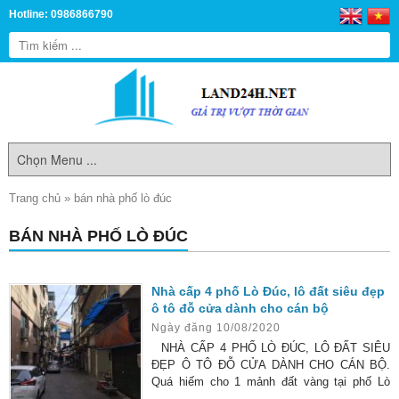
Hotline: 0986866790
Trang chủ
»
bán nhà phố lò đúc
BÁN NHÀ PHỐ LÒ ĐÚC
Nhà cấp 4 phố Lò Đúc, lô đất siêu đẹp
ô tô đỗ cửa dành cho cán bộ
Ngày đăng 10/08/2020
NHÀ CẤP 4 PHỐ LÒ ĐÚC, LÔ ĐẤT SIÊU
ĐẸP Ô TÔ ĐỖ CỬA DÀNH CHO CÁN BỘ.
Quá hiếm cho 1 mảnh đất vàng tại phố Lò
Đúc với rất nhiều ưu điểm vượt trội. Nhà nằm