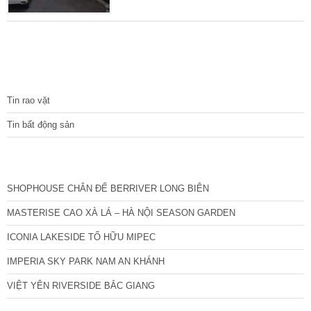
cách mặt phố chỉ 1 nhà, ngõ trước nhà ô tô
tránh, mặt ngõ kinh doanh, ngõ sau nhà xe
máy tránh, mở cửa 2 phía, Diện tích sổ đỏ 30
m2, lô đất lại nở hậu đẹp với mặt tiền gần
5m, hiện trạng nhà cấp 4. Chủ kinh doanh
TIN TỨC
Tin rao vặt
Tin bất động sản
CÁC DỰ ÁN MỚI NHẤT
SHOPHOUSE CHÂN ĐẾ BERRIVER LONG BIÊN
MASTERISE CAO XÀ LÁ – HÀ NỘI SEASON GARDEN
ICONIA LAKESIDE TỐ HỮU MIPEC
IMPERIA SKY PARK NAM AN KHÁNH
VIỆT YÊN RIVERSIDE BẮC GIANG