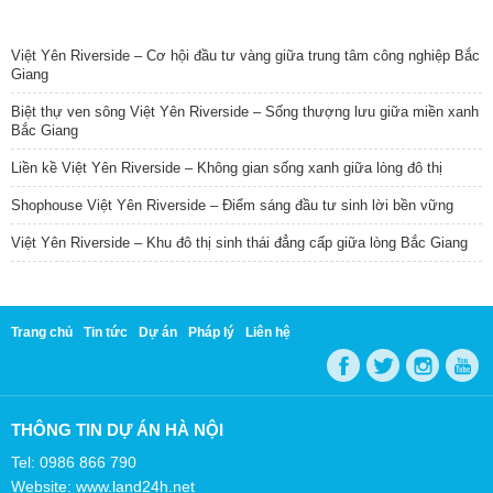
TIN NỔI BẬT
Việt Yên Riverside – Cơ hội đầu tư vàng giữa trung tâm công nghiệp Bắc
Giang
Biệt thự ven sông Việt Yên Riverside – Sống thượng lưu giữa miền xanh
Bắc Giang
Liền kề Việt Yên Riverside – Không gian sống xanh giữa lòng đô thị
Shophouse Việt Yên Riverside – Điểm sáng đầu tư sinh lời bền vững
Việt Yên Riverside – Khu đô thị sinh thái đẳng cấp giữa lòng Bắc Giang
Trang chủ
Tin tức
Dự án
Pháp lý
Liên hệ
THÔNG TIN DỰ ÁN HÀ NỘI
Tel: 0986 866 790
Website: www.land24h.net