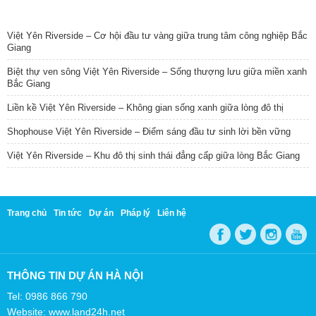
TIN NỔI BẬT
Việt Yên Riverside – Cơ hội đầu tư vàng giữa trung tâm công nghiệp Bắc
Giang
Biệt thự ven sông Việt Yên Riverside – Sống thượng lưu giữa miền xanh
Bắc Giang
Liền kề Việt Yên Riverside – Không gian sống xanh giữa lòng đô thị
Shophouse Việt Yên Riverside – Điểm sáng đầu tư sinh lời bền vững
Việt Yên Riverside – Khu đô thị sinh thái đẳng cấp giữa lòng Bắc Giang
Trang chủ
Tin tức
Dự án
Pháp lý
Liên hệ
THÔNG TIN DỰ ÁN HÀ NỘI
Tel: 0986 866 790
Website: www.land24h.net