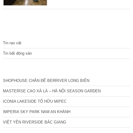
địa chỉ thuận tiện, có thể kinh doanh online, đi
lại dễ dàng. Nhà diện tích sổ đỏ 66m2, xây
dựng 41m2x4T khung cột chắc chắn, còn lại
để làm sân cổng sử dụng riêng cho 1 mình
nhà mình. Xây dựng khéo léo để ra 2 mặt
TIN TỨC
thoáng sáng mở cửa
Tin rao vặt
Tin bất động sản
CÁC DỰ ÁN MỚI NHẤT
SHOPHOUSE CHÂN ĐẾ BERRIVER LONG BIÊN
MASTERISE CAO XÀ LÁ – HÀ NỘI SEASON GARDEN
ICONIA LAKESIDE TỐ HỮU MIPEC
IMPERIA SKY PARK NAM AN KHÁNH
VIỆT YÊN RIVERSIDE BẮC GIANG