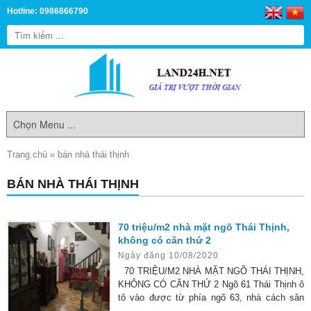
Hotline: 0986866790
Trang chủ
»
bán nhà thái thịnh
BÁN NHÀ THÁI THỊNH
70 triệu/m2 nhà mặt ngõ Thái Thịnh,
không có căn thứ 2
Ngày đăng 10/08/2020
70 TRIỆU/M2 NHÀ MẶT NGÕ THÁI THỊNH,
KHÔNG CÓ CĂN THỨ 2 Ngõ 61 Thái Thịnh ô
tô vào được từ phía ngõ 63, nhà cách sân
chung của khu nơi ô tô đỗ chỉ khoảng 20m,