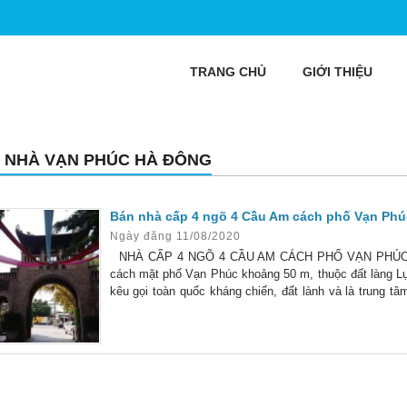
TRANG CHỦ
GIỚI THIỆU
 NHÀ VẠN PHÚC HÀ ĐÔNG
Bán nhà cấp 4 ngõ 4 Cầu Am cách phố Vạn Phú
Ngày đăng 11/08/2020
NHÀ CẤP 4 NGÕ 4 CẦU AM CÁCH PHỐ VẠN PHÚC 
cách mặt phố Vạn Phúc khoảng 50 m, thuộc đất làng Lụ
kêu gọi toàn quốc kháng chiến, đất lành và là trung t
3.5 triệu/tháng. Thiết kế 1 tầng + 1 gác xếp, vệ sinh kh