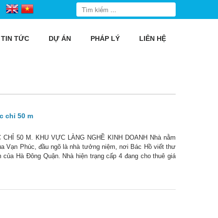
TIN TỨC
DỰ ÁN
PHÁP LÝ
LIÊN HỆ
c chỉ 50 m
CHỈ 50 M. KHU VỰC LÀNG NGHỀ KINH DOANH Nhà nằm
a Vạn Phúc, đầu ngõ là nhà tưởng niệm, nơi Bác Hồ viết thư
âm của Hà Đông Quận. Nhà hiện trạng cấp 4 đang cho thuê giá
ép kín. Sổ đỏ 47.4