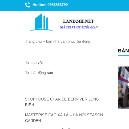
Hotline: 0986866790
Trang chủ
»
bán nhà vạn phúc hà đông
BÁN
TIN TỨC
Tin rao vặt
Tin bất động sản
CÁC DỰ ÁN MỚI NHẤT
SHOPHOUSE CHÂN ĐẾ BERRIVER LONG
BIÊN
MASTERISE CAO XÀ LÁ – HÀ NỘI SEASON
GARDEN