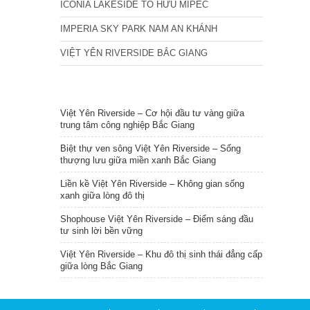
ICONIA LAKESIDE TỐ HỮU MIPEC
IMPERIA SKY PARK NAM AN KHÁNH
VIỆT YÊN RIVERSIDE BẮC GIANG
TIN NỔI BẬT
Việt Yên Riverside – Cơ hội đầu tư vàng giữa
trung tâm công nghiệp Bắc Giang
Biệt thự ven sông Việt Yên Riverside – Sống
thượng lưu giữa miền xanh Bắc Giang
Liền kề Việt Yên Riverside – Không gian sống
xanh giữa lòng đô thị
Shophouse Việt Yên Riverside – Điểm sáng đầu
tư sinh lời bền vững
Việt Yên Riverside – Khu đô thị sinh thái đẳng cấp
giữa lòng Bắc Giang