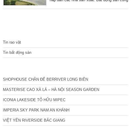
nghiệp tiếp tục là lĩnh vực duy nhất ghi nhận
tăng trưởng cả về giá thuê và tỷ lệ lấp đầy.
TIN TỨC
Tin rao vặt
Tin bất động sản
CÁC DỰ ÁN MỚI NHẤT
SHOPHOUSE CHÂN ĐẾ BERRIVER LONG BIÊN
MASTERISE CAO XÀ LÁ – HÀ NỘI SEASON GARDEN
ICONIA LAKESIDE TỐ HỮU MIPEC
IMPERIA SKY PARK NAM AN KHÁNH
VIỆT YÊN RIVERSIDE BẮC GIANG