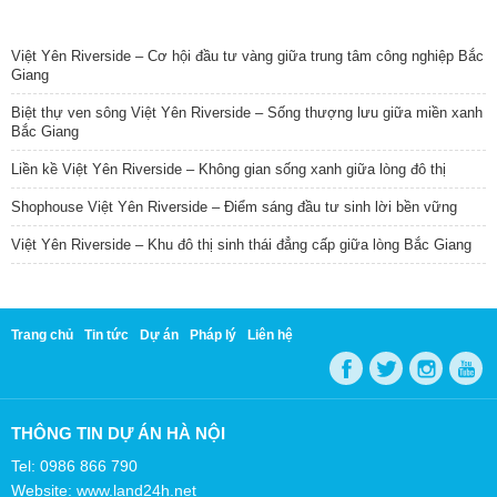
TIN NỔI BẬT
Việt Yên Riverside – Cơ hội đầu tư vàng giữa trung tâm công nghiệp Bắc
Giang
Biệt thự ven sông Việt Yên Riverside – Sống thượng lưu giữa miền xanh
Bắc Giang
Liền kề Việt Yên Riverside – Không gian sống xanh giữa lòng đô thị
Shophouse Việt Yên Riverside – Điểm sáng đầu tư sinh lời bền vững
Việt Yên Riverside – Khu đô thị sinh thái đẳng cấp giữa lòng Bắc Giang
Trang chủ
Tin tức
Dự án
Pháp lý
Liên hệ
THÔNG TIN DỰ ÁN HÀ NỘI
Tel: 0986 866 790
Website: www.land24h.net