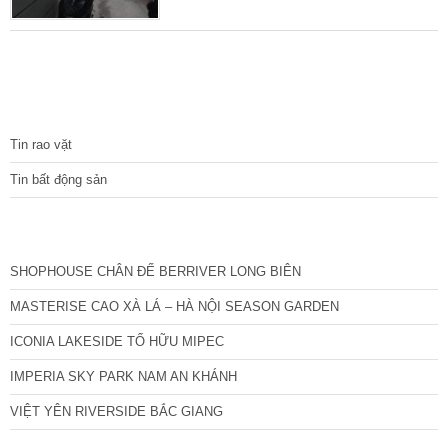
thoải mái, khu vực yên tĩnh, dân trí cao, trung
tâm của Đống Đa, đi lại thuận tiện. Diện tích
53 m2 sổ đỏ, mặt tiền 5 m cực đẹp. Nhà xây
chắc chắn 4 tầng, thiết kế hợp lý: + Tầng 1:
Sân, phòng khách, bếp, vệ sinh. + Tầng 2,3:
TIN TỨC
Mỗi tầng 2 phòng ngủ
Tin rao vặt
Tin bất động sản
CÁC DỰ ÁN MỚI NHẤT
SHOPHOUSE CHÂN ĐẾ BERRIVER LONG BIÊN
MASTERISE CAO XÀ LÁ – HÀ NỘI SEASON GARDEN
ICONIA LAKESIDE TỐ HỮU MIPEC
IMPERIA SKY PARK NAM AN KHÁNH
VIỆT YÊN RIVERSIDE BẮC GIANG