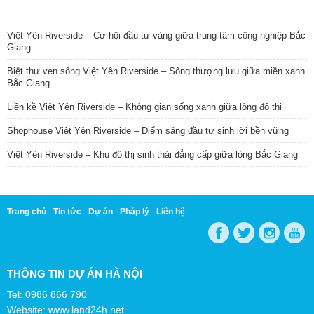
TIN NỔI BẬT
Việt Yên Riverside – Cơ hội đầu tư vàng giữa trung tâm công nghiệp Bắc
Giang
Biệt thự ven sông Việt Yên Riverside – Sống thượng lưu giữa miền xanh
Bắc Giang
Liền kề Việt Yên Riverside – Không gian sống xanh giữa lòng đô thị
Shophouse Việt Yên Riverside – Điểm sáng đầu tư sinh lời bền vững
Việt Yên Riverside – Khu đô thị sinh thái đẳng cấp giữa lòng Bắc Giang
Trang chủ
Tin tức
Dự án
Pháp lý
Liên hệ
THÔNG TIN DỰ ÁN HÀ NỘI
Tel: 0986 866 790
Website: www.land24h.net