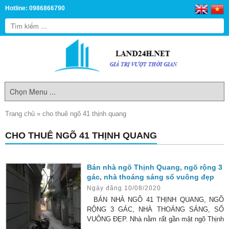
Hotline: 0986866790
Trang chủ
»
cho thuê ngõ 41 thịnh quang
CHO THUÊ NGÕ 41 THỊNH QUANG
Bán nhà ngõ Thịnh Quang, ngõ rộng 3
gác, nhà thoáng sáng sổ vuông đẹp
Ngày đăng 10/08/2020
BÁN NHÀ NGÕ 41 THỊNH QUANG, NGÕ
RỘNG 3 GÁC, NHÀ THOÁNG SÁNG, SỔ
VUÔNG ĐẸP. Nhà nằm rất gần mặt ngõ Thịnh
Quang, trước nhà xe 3 gác tránh xe máy