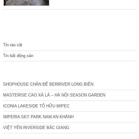
thuận tiện. Nhà xây 4 tầng chắc chắn trên
diện tích 50 m2 mặt tiền 3,8 m. Thiết kế mỗi
tầng 2 phòng, cầu thang, vệ sinh ở giữa, tổng
4 phòng ngủ, 1 phòng thờ, 1 sân phơi rộng.
Không hề thấm dột, nhà chủ trước đây ở sau
TIN TỨC
Tin rao vặt
Tin bất động sản
CÁC DỰ ÁN MỚI NHẤT
SHOPHOUSE CHÂN ĐẾ BERRIVER LONG BIÊN
MASTERISE CAO XÀ LÁ – HÀ NỘI SEASON GARDEN
ICONIA LAKESIDE TỐ HỮU MIPEC
IMPERIA SKY PARK NAM AN KHÁNH
VIỆT YÊN RIVERSIDE BẮC GIANG