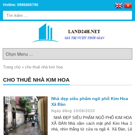
Hotline: 0986866790
Trang chủ
»
cho thuê nhà kim hoa
CHO THUÊ NHÀ KIM HOA
Nhà đẹp siêu phẩm ngõ phố Kim Hoa
Xã Đàn
Ngày đăng 10/08/2020
NHÀ ĐẸP SIÊU PHẨM NGÕ PHỐ KIM HOA
XÃ ĐÀN Nhà nằm cách mặt phố Kim Hoa 1
nhà, nhìn thẳng từ cửa ra ngã 4. Xã Đàn, Lê
Duẩn, Đại Cổ Việt, Giải Phóng, đi lại cực kỳ