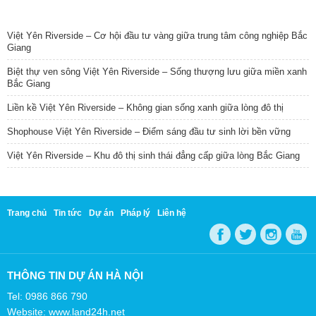
TIN NỔI BẬT
Việt Yên Riverside – Cơ hội đầu tư vàng giữa trung tâm công nghiệp Bắc
Giang
Biệt thự ven sông Việt Yên Riverside – Sống thượng lưu giữa miền xanh
Bắc Giang
Liền kề Việt Yên Riverside – Không gian sống xanh giữa lòng đô thị
Shophouse Việt Yên Riverside – Điểm sáng đầu tư sinh lời bền vững
Việt Yên Riverside – Khu đô thị sinh thái đẳng cấp giữa lòng Bắc Giang
Trang chủ
Tin tức
Dự án
Pháp lý
Liên hệ
THÔNG TIN DỰ ÁN HÀ NỘI
Tel: 0986 866 790
Website: www.land24h.net