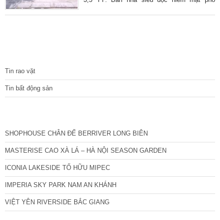
Nguyễn Trãi nhìn sang Royal City. Diện tích
sổ đỏ 27 m2 thực tế 30 m2 xây 4 tầng. Mặt
tiền 2,5 m. Vỉa hè 10 m + Hiếm có trong phân
khúc mặt phố quận Thanh Xuân, vỉa hè ô tô
đỗ thoải mái. + Nhà mặt phố vỉa hè cực rộng
TIN TỨC
kinh doanh sầm uất, ngay cạnh công an
phường nên đảm bảo cao
Tin rao vặt
Tin bất động sản
CÁC DỰ ÁN MỚI NHẤT
SHOPHOUSE CHÂN ĐẾ BERRIVER LONG BIÊN
MASTERISE CAO XÀ LÁ – HÀ NỘI SEASON GARDEN
ICONIA LAKESIDE TỐ HỮU MIPEC
IMPERIA SKY PARK NAM AN KHÁNH
VIỆT YÊN RIVERSIDE BẮC GIANG