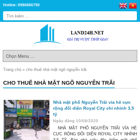
Hotline: 0986866790
Trang chủ
»
cho thuê nhà mặt ngõ nguyễn trãi
CHO THUÊ NHÀ MẶT NGÕ NGUYỄN TRÃI
Nhà mặt phố Nguyễn Trãi vỉa hè cực
rộng đối diện Royal City chỉ nhỉnh 3,5
tỷ
Ngày đăng 10/08/2020
NHÀ MẶT PHỐ NGUYỄN TRÃI VỈA HÈ
CỰC RỘNG ĐỐI DIỆN ROYAL CITY NHỈNH
3,5 TỶ. Bán nhà siêu độc hiếm mặt phố