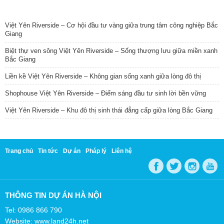
TIN NỔI BẬT
Việt Yên Riverside – Cơ hội đầu tư vàng giữa trung tâm công nghiệp Bắc
Giang
Biệt thự ven sông Việt Yên Riverside – Sống thượng lưu giữa miền xanh
Bắc Giang
Liền kề Việt Yên Riverside – Không gian sống xanh giữa lòng đô thị
Shophouse Việt Yên Riverside – Điểm sáng đầu tư sinh lời bền vững
Việt Yên Riverside – Khu đô thị sinh thái đẳng cấp giữa lòng Bắc Giang
Trang chủ
Tin tức
Dự án
Pháp lý
Liên hệ
THÔNG TIN DỰ ÁN HÀ NỘI
Tel: 0986 866 790
Website: www.land24h.net