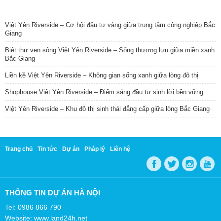
TIN NỔI BẬT
Việt Yên Riverside – Cơ hội đầu tư vàng giữa trung tâm công nghiệp Bắc
Giang
Biệt thự ven sông Việt Yên Riverside – Sống thượng lưu giữa miền xanh
Bắc Giang
Liền kề Việt Yên Riverside – Không gian sống xanh giữa lòng đô thị
Shophouse Việt Yên Riverside – Điểm sáng đầu tư sinh lời bền vững
Việt Yên Riverside – Khu đô thị sinh thái đẳng cấp giữa lòng Bắc Giang
Trang chủ
Tin tức
Dự án
Pháp lý
Liên hệ
THÔNG TIN DỰ ÁN HÀ NỘI
Tel: 0986 866 790
Website: www.land24h.net