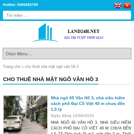
Hotline: 0986866790
Trang chủ
»
cho thuê nhà mặt ngõ vân hồ 3
CHO THUÊ NHÀ MẶT NGÕ VÂN HỒ 3
Nhà ngõ 65 Vân Hồ 3, nhà siêu hiếm
cách phố Đại Cồ Việt 40 m chưa đến
1,5 tỷ
Ngày đăng 10/08/2020
NHÀ NGÕ 65 VÂN HỒ 3, NHÀ SIÊU HIẾM
CÁCH PHỐ ĐẠI CỒ VIỆT 40 M CHƯA ĐẾN
1,5 TỶ Diện tích 15 m2, mặt tiền 3 m. Thiết