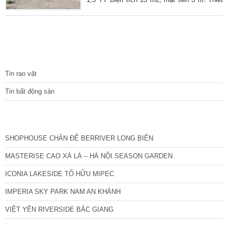
kế xây 3 tầng. Vị trí quá hiếm có, cách mặt
phố Đại Cồ Việt 40m, ô tô đỗ cửa, ngõ rộng,
gần phố, công viên Thống Nhất, trung tâm đi
lại thuận tiện .. Thiết kế mỗi tầng 1 phòng,
tổng 2 ngủ, 2 vệ sinh, thuận tiện để ở. Khu
TIN TỨC
vực an ninh tuyệt đối tốt, dân trí cao,
Tin rao vặt
Tin bất động sản
CÁC DỰ ÁN MỚI NHẤT
SHOPHOUSE CHÂN ĐẾ BERRIVER LONG BIÊN
MASTERISE CAO XÀ LÁ – HÀ NỘI SEASON GARDEN
ICONIA LAKESIDE TỐ HỮU MIPEC
IMPERIA SKY PARK NAM AN KHÁNH
VIỆT YÊN RIVERSIDE BẮC GIANG