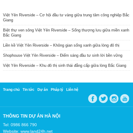
TIN NỔI BẬT
Việt Yên Riverside – Cơ hội đầu tư vàng giữa trung tâm công nghiệp Bắc
Giang
Biệt thự ven sông Việt Yên Riverside – Sống thượng lưu giữa miền xanh
Bắc Giang
Liền kề Việt Yên Riverside – Không gian sống xanh giữa lòng đô thị
Shophouse Việt Yên Riverside – Điểm sáng đầu tư sinh lời bền vững
Việt Yên Riverside – Khu đô thị sinh thái đẳng cấp giữa lòng Bắc Giang
Trang chủ
Tin tức
Dự án
Pháp lý
Liên hệ
THÔNG TIN DỰ ÁN HÀ NỘI
Tel: 0986 866 790
Website: www.land24h.net