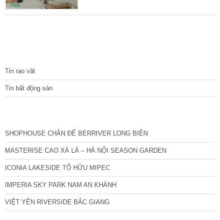
quay đầu được, cực kỳ thuận tiện. Xung
quanh tiện ích dịch vụ đầy đủ, nhà xây đến
đâu bán hết tới đó. Diện tích từ 30 – 35 m2,
mặt tiền từ 3 – 4,1 m. Xây 5 tầng thiết kế
hiện đại. Nhà mới nguyên bản. Nhà chủ xây 5
TIN TỨC
tầng
Tin rao vặt
Tin bất động sản
CÁC DỰ ÁN MỚI NHẤT
SHOPHOUSE CHÂN ĐẾ BERRIVER LONG BIÊN
MASTERISE CAO XÀ LÁ – HÀ NỘI SEASON GARDEN
ICONIA LAKESIDE TỐ HỮU MIPEC
IMPERIA SKY PARK NAM AN KHÁNH
VIỆT YÊN RIVERSIDE BẮC GIANG