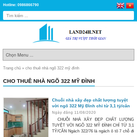
Hotline: 0986866790
Trang chủ
»
cho thuê nhà ngõ 322 mỹ đình
CHO THUÊ NHÀ NGÕ 322 MỸ ĐÌNH
Chuỗi nhà xây đẹp chất lượng tuyệt
vời ngõ 322 Mỹ Đình chỉ từ 3,1 tỷ/căn
Ngày đăng 11/08/2020
CHUỖI NHÀ XÂY ĐẸP CHẤT LƯỢNG
TUYỆT VỜI NGÕ 322 MỸ ĐÌNH CHỈ TỪ 3,1
TỶ/CĂN Ngách 322/76 là ngách ô tô 7 chỗ đi
lại thoải mái, thông các ngả, có chỗ cho ô tô