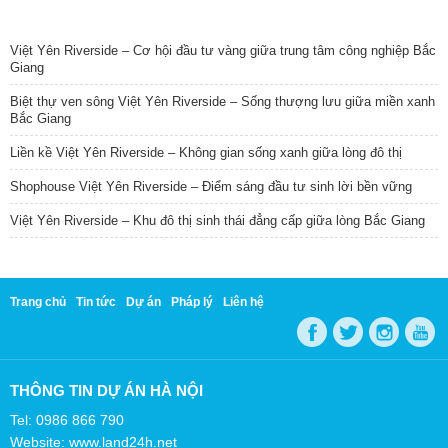
TIN NỔI BẬT
Việt Yên Riverside – Cơ hội đầu tư vàng giữa trung tâm công nghiệp Bắc
Giang
Biệt thự ven sông Việt Yên Riverside – Sống thượng lưu giữa miền xanh
Bắc Giang
Liền kề Việt Yên Riverside – Không gian sống xanh giữa lòng đô thị
Shophouse Việt Yên Riverside – Điểm sáng đầu tư sinh lời bền vững
Việt Yên Riverside – Khu đô thị sinh thái đẳng cấp giữa lòng Bắc Giang
Trang chủ
Tin tức
Dự án
Pháp lý
Liên hệ
THÔNG TIN DỰ ÁN HÀ NỘI
Tel: 0986 866 790
Website: www.land24h.net