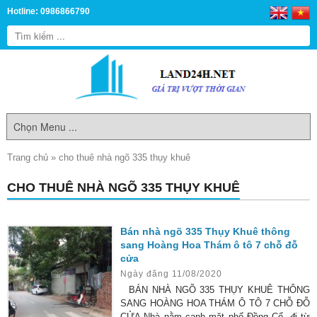
Hotline: 0986866790
Trang chủ
»
cho thuê nhà ngõ 335 thụy khuê
CHO THUÊ NHÀ NGÕ 335 THỤY KHUÊ
Bán nhà ngõ 335 Thụy Khuê thông
sang Hoàng Hoa Thám ô tô 7 chỗ đỗ
cửa
Ngày đăng 11/08/2020
BÁN NHÀ NGÕ 335 THỤY KHUÊ THÔNG
SANG HOÀNG HOA THÁM Ô TÔ 7 CHỖ ĐỖ
CỬA Nhà nằm cạnh mặt phố Đồng Cổ, đi từ