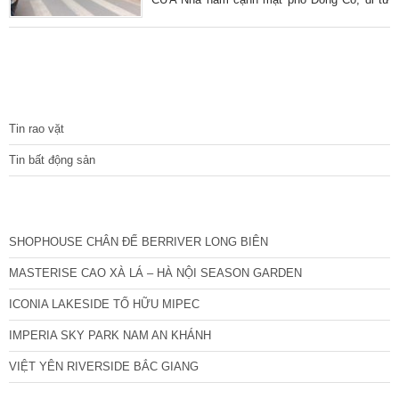
ngõ 335 Thụy Khuê vào rất gần. Ô tô 7 chỗ
đỗ cửa, ngõ thông ra 514 Hoàng Hoa Thám
thuận tiện đi lại. Nhà xây chắc chắn trên diện
tích 52 m2, mặt tiền 4,2 m. Nhà thoáng
trước, sau nhà để khe thoáng 50cm đón gió.
TIN TỨC
Thiết kế cầu thang giữa, mỗi tầng 2 phòng,
tổng 4 phòng ngủ, 3 vệ
Tin rao vặt
Tin bất động sản
CÁC DỰ ÁN MỚI NHẤT
SHOPHOUSE CHÂN ĐẾ BERRIVER LONG BIÊN
MASTERISE CAO XÀ LÁ – HÀ NỘI SEASON GARDEN
ICONIA LAKESIDE TỐ HỮU MIPEC
IMPERIA SKY PARK NAM AN KHÁNH
VIỆT YÊN RIVERSIDE BẮC GIANG