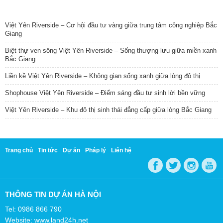
TIN NỔI BẬT
Việt Yên Riverside – Cơ hội đầu tư vàng giữa trung tâm công nghiệp Bắc
Giang
Biệt thự ven sông Việt Yên Riverside – Sống thượng lưu giữa miền xanh
Bắc Giang
Liền kề Việt Yên Riverside – Không gian sống xanh giữa lòng đô thị
Shophouse Việt Yên Riverside – Điểm sáng đầu tư sinh lời bền vững
Việt Yên Riverside – Khu đô thị sinh thái đẳng cấp giữa lòng Bắc Giang
Trang chủ
Tin tức
Dự án
Pháp lý
Liên hệ
THÔNG TIN DỰ ÁN HÀ NỘI
Tel: 0986 866 790
Website: www.land24h.net