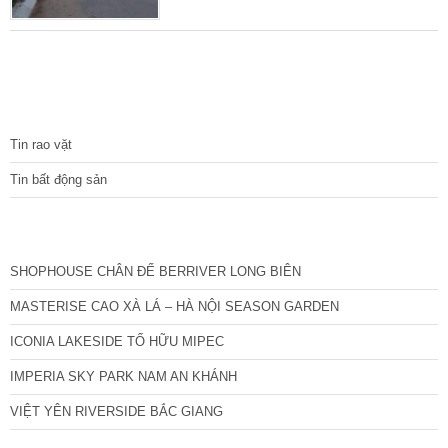
trung tâm Quận Hà Đông với nhiều tiện ích
dịch vụ. Diện tích 37 m2, mặt tiền 3.4 m, xây
dựng 4 tầng. Nhà xây năm 2015 nên còn rất
mới, ngõ trước nhà rộng 4m, ngách bên cạnh
rộng 3m, lô góc thoáng 3 mặt đẹp nhất cả dãy
TIN TỨC
nhà.
Tin rao vặt
Tin bất động sản
CÁC DỰ ÁN MỚI NHẤT
SHOPHOUSE CHÂN ĐẾ BERRIVER LONG BIÊN
MASTERISE CAO XÀ LÁ – HÀ NỘI SEASON GARDEN
ICONIA LAKESIDE TỐ HỮU MIPEC
IMPERIA SKY PARK NAM AN KHÁNH
VIỆT YÊN RIVERSIDE BẮC GIANG