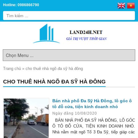
Hotline: 0986866790
Trang chủ
»
cho thuê nhà ngõ đa sỹ hà đông
CHO THUÊ NHÀ NGÕ ĐA SỸ HÀ ĐÔNG
Bán nhà phố Đa Sỹ Hà Đông, lô góc ô
tô đỗ cửa, tiện kinh doanh nhỏ
Ngày đăng 10/08/2020
BÁN NHÀ PHỐ ĐA SỸ HÀ ĐÔNG, LÔ GÓC
Ô TÔ ĐỖ CỬA, TIỆN KINH DOANH NHỎ.
Nhà nằm mặt ngõ Tổ 3 Đa Sỹ, tiếp giáp các
khu đô thị như Xa La, Kiến Hưng, Thanh Hà,