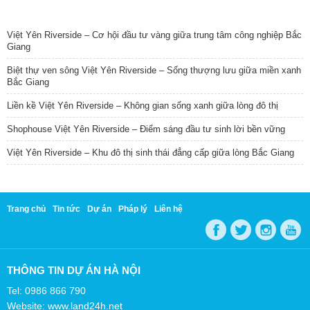
TIN NỔI BẬT
Việt Yên Riverside – Cơ hội đầu tư vàng giữa trung tâm công nghiệp Bắc
Giang
Biệt thự ven sông Việt Yên Riverside – Sống thượng lưu giữa miền xanh
Bắc Giang
Liền kề Việt Yên Riverside – Không gian sống xanh giữa lòng đô thị
Shophouse Việt Yên Riverside – Điểm sáng đầu tư sinh lời bền vững
Việt Yên Riverside – Khu đô thị sinh thái đẳng cấp giữa lòng Bắc Giang
Trang chủ
Tin tức
Dự án
Pháp lý
Liên hệ
THÔNG TIN DỰ ÁN HÀ NỘI
Tel: 0986 866 790
Website: www.land24h.net