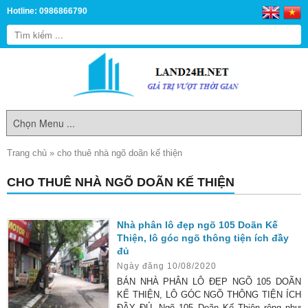
Hotline: 0986866790
Trang chủ
»
cho thuê nhà ngõ doãn kế thiện
CHO THUÊ NHÀ NGÕ DOÃN KẾ THIỆN
Nhà phân lô đẹp ngõ 105 Doãn Kế
Thiện, lô góc ngõ thông tiện ích đầy
đủ
Ngày đăng 10/08/2020
BÁN NHÀ PHÂN LÔ ĐẸP NGÕ 105 DOÃN
KẾ THIỆN, LÔ GÓC NGÕ THÔNG TIỆN ÍCH
ĐẦY ĐỦ. Ngõ 105 Doãn Kế Thiện rộng như