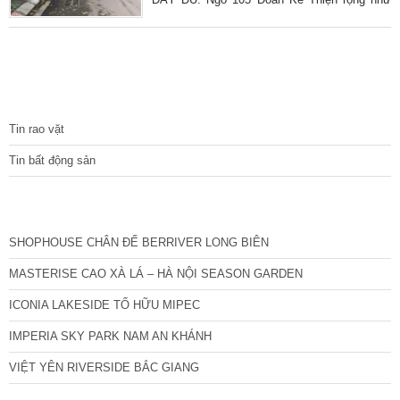
phố, ô tô đi lại thoải mái, thông ra ngõ 66 Hồ
Tùng Mậu, khu vực tập trung sinh viên của
nhiều trường Đại học lớn nên tiện ích dịch vụ
xung quanh đầy đủ không thiếu gì. Diện tích
sổ đỏ 30 m2, diện tích sử dụng 32 m2, mặt
TIN TỨC
tiền 3.5 m thoáng rộng. Thiết kế 5 tầng chắc
chắn. Nhà nằm mặt
Tin rao vặt
Tin bất động sản
CÁC DỰ ÁN MỚI NHẤT
SHOPHOUSE CHÂN ĐẾ BERRIVER LONG BIÊN
MASTERISE CAO XÀ LÁ – HÀ NỘI SEASON GARDEN
ICONIA LAKESIDE TỐ HỮU MIPEC
IMPERIA SKY PARK NAM AN KHÁNH
VIỆT YÊN RIVERSIDE BẮC GIANG