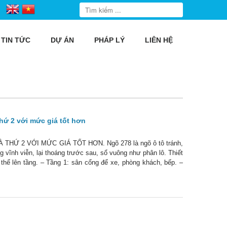
TIN TỨC
DỰ ÁN
PHÁP LÝ
LIÊN HỆ
hứ 2 với mức giá tốt hơn
Ứ 2 VỚI MỨC GIÁ TỐT HƠN. Ngõ 278 là ngõ ô tô tránh,
 vĩnh viễn, lại thoáng trước sau, sổ vuông như phân lô. Thiết
thể lên tầng. – Tầng 1: sân cổng để xe, phòng khách, bếp. –
òng