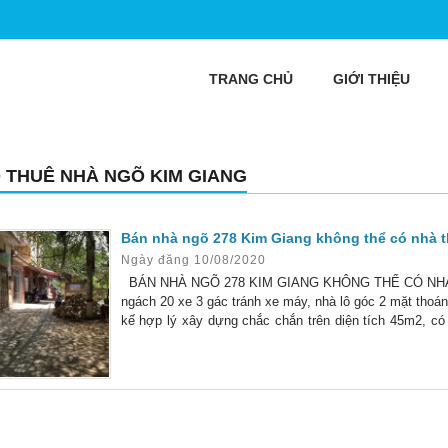
TRANG CHỦ
GIỚI THIỆU
 THUÊ NHÀ NGÕ KIM GIANG
Bán nhà ngõ 278 Kim Giang không thể có nhà t
Ngày đăng 10/08/2020
BÁN NHÀ NGÕ 278 KIM GIANG KHÔNG THỂ CÓ NHÀ TH
ngách 20 xe 3 gác tránh xe máy, nhà lô góc 2 mặt thoáng
kế hợp lý xây dựng chắc chắn trên diện tích 45m2, có 
Tầng 2,3: mỗi tầng 2 phòng, vệ sinh giữa. – Tầng 4: ph