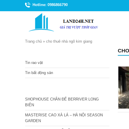
Hotline: 0986866790
Trang chủ
»
cho thuê nhà ngõ kim giang
CHO
TIN TỨC
Tin rao vặt
Tin bất động sản
CÁC DỰ ÁN MỚI NHẤT
SHOPHOUSE CHÂN ĐẾ BERRIVER LONG
BIÊN
MASTERISE CAO XÀ LÁ – HÀ NỘI SEASON
GARDEN