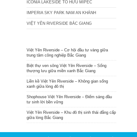
ICONIA LAKESIDE TỐ HỮU MIPEC
IMPERIA SKY PARK NAM AN KHÁNH
VIỆT YÊN RIVERSIDE BẮC GIANG
TIN NỔI BẬT
Việt Yên Riverside – Cơ hội đầu tư vàng giữa
trung tâm công nghiệp Bắc Giang
Biệt thự ven sông Việt Yên Riverside – Sống
thượng lưu giữa miền xanh Bắc Giang
Liền kề Việt Yên Riverside – Không gian sống
xanh giữa lòng đô thị
Shophouse Việt Yên Riverside – Điểm sáng đầu
tư sinh lời bền vững
Việt Yên Riverside – Khu đô thị sinh thái đẳng cấp
giữa lòng Bắc Giang