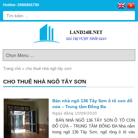
Hotline: 0986866790
Trang chủ
»
cho thuê nhà ngõ tây sơn
CHO THUÊ NHÀ NGÕ TÂY SƠN
Bán nhà ngõ 136 Tây Sơn ô tô con đỗ
cửa – Trung tâm Đống Đa
Ngày đăng 10/08/2020
BÁN NHÀ NGÕ 136 TÂY SƠN Ô TÔ CON
ĐỖ CỬA – TRUNG TÂM ĐỐNG ĐA Nhà nằm
trong ngõ 136 Tây Sơn, ngõ rộng ô tô vào
được, buôn bán tấp nập 2 bên đường, khu