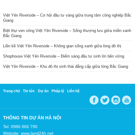
TIN NỔI BẬT
Việt Yên Riverside – Cơ hội đầu tư vàng giữa trung tâm công nghiệp Bắc
Giang
Biệt thự ven sông Việt Yên Riverside – Sống thượng lưu giữa miền xanh
Bắc Giang
Liền kề Việt Yên Riverside – Không gian sống xanh giữa lòng đô thị
Shophouse Việt Yên Riverside – Điểm sáng đầu tư sinh lời bền vững
Việt Yên Riverside – Khu đô thị sinh thái đẳng cấp giữa lòng Bắc Giang
Trang chủ
Tin tức
Dự án
Pháp lý
Liên hệ
THÔNG TIN DỰ ÁN HÀ NỘI
Tel: 0986 866 790
Website: www.land24h.net