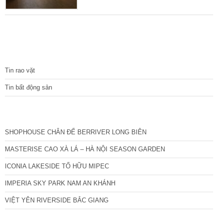
vực trung tâm, thuận tiện đi lại. Diện tích sổ
đỏ 25 m2. Mặt tiền 3,4 m vuông đẹp. Đường
trước nhà rộng 3m, để xe thoải mái, trước
nhà nhiều cây cối thoáng mát. Xây dựng 3
tầng chắc chắn với thiết kế cầu thang cuối,
TIN TỨC
mỗi tầng 1 phòng +
Tin rao vặt
Tin bất động sản
CÁC DỰ ÁN MỚI NHẤT
SHOPHOUSE CHÂN ĐẾ BERRIVER LONG BIÊN
MASTERISE CAO XÀ LÁ – HÀ NỘI SEASON GARDEN
ICONIA LAKESIDE TỐ HỮU MIPEC
IMPERIA SKY PARK NAM AN KHÁNH
VIỆT YÊN RIVERSIDE BẮC GIANG