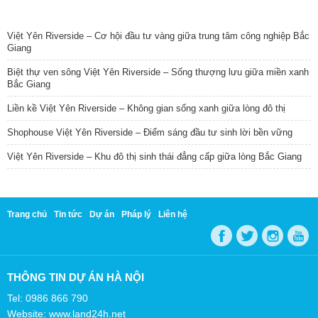
TIN NỔI BẬT
Việt Yên Riverside – Cơ hội đầu tư vàng giữa trung tâm công nghiệp Bắc
Giang
Biệt thự ven sông Việt Yên Riverside – Sống thượng lưu giữa miền xanh
Bắc Giang
Liền kề Việt Yên Riverside – Không gian sống xanh giữa lòng đô thị
Shophouse Việt Yên Riverside – Điểm sáng đầu tư sinh lời bền vững
Việt Yên Riverside – Khu đô thị sinh thái đẳng cấp giữa lòng Bắc Giang
Trang chủ
Tin tức
Dự án
Pháp lý
Liên hệ
THÔNG TIN DỰ ÁN HÀ NỘI
Tel: 0986 866 790
Website: www.land24h.net