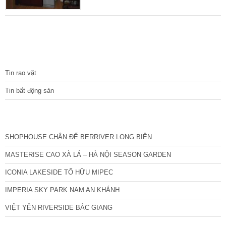
2 mặt ngõ thoáng trước sau, mở cửa 2 mặt
hiếm có bán. Diện tích sổ đỏ: 45 m2 Xây
dựng: 4 tầng Mặt tiền: 3,5 m Nhà xây đã lâu
nhưng còn chắc chắn, thiết kế cầu thang
giữa, mỗi tầng 2 phòng, vệ sinh giữa, tổng 3
TIN TỨC
Tin rao vặt
Tin bất động sản
CÁC DỰ ÁN MỚI NHẤT
SHOPHOUSE CHÂN ĐẾ BERRIVER LONG BIÊN
MASTERISE CAO XÀ LÁ – HÀ NỘI SEASON GARDEN
ICONIA LAKESIDE TỐ HỮU MIPEC
IMPERIA SKY PARK NAM AN KHÁNH
VIỆT YÊN RIVERSIDE BẮC GIANG