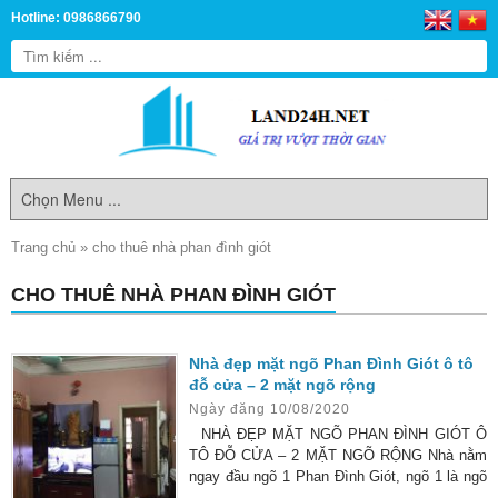
Hotline: 0986866790
Trang chủ
»
cho thuê nhà phan đình giót
CHO THUÊ NHÀ PHAN ĐÌNH GIÓT
Nhà đẹp mặt ngõ Phan Đình Giót ô tô
đỗ cửa – 2 mặt ngõ rộng
Ngày đăng 10/08/2020
NHÀ ĐẸP MẶT NGÕ PHAN ĐÌNH GIÓT Ô
TÔ ĐỖ CỬA – 2 MẶT NGÕ RỘNG Nhà nằm
ngay đầu ngõ 1 Phan Đình Giót, ngõ 1 là ngõ
ô tô tránh, đường trước nhà ô tô đỗ cửa, nhà