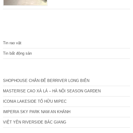
nhà ô tô tránh, ngõ thông ra Quan Nhân, Nhân
Hoà, đối diện là trường mầm non thoáng vĩnh
viễn, sau nhà có khe thoáng rộng 50cm.
Mảnh đất vuông trước sau như 1, xây dựng
chắc chắn, không hề ngấm dột, thích hợp để
TIN TỨC
ở và làm văn phòng kinh doanh, thiết kế
Tin rao vặt
Tin bất động sản
CÁC DỰ ÁN MỚI NHẤT
SHOPHOUSE CHÂN ĐẾ BERRIVER LONG BIÊN
MASTERISE CAO XÀ LÁ – HÀ NỘI SEASON GARDEN
ICONIA LAKESIDE TỐ HỮU MIPEC
IMPERIA SKY PARK NAM AN KHÁNH
VIỆT YÊN RIVERSIDE BẮC GIANG