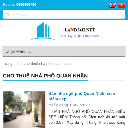
Hotline: 0986866790
Trang chủ
»
cho thuê nhà phố quan nhân
CHO THUÊ NHÀ PHỐ QUAN NHÂN
Bán nhà ngõ phố Quan Nhân siêu
hiếm đẹp
Ngày đăng 10/08/2020
BÁN NHÀ NGÕ PHỐ QUAN NHÂN SIÊU
ĐẸP HIẾM Thông số: Diện tích 49 m2 mặt
tiền 3,5 m Xây dựng: 4 tầng. Nhà thuộc dạng
độc hiếm có bán trong khu vực, Ngõ trước