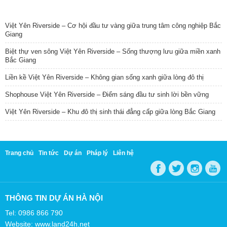
TIN NỔI BẬT
Việt Yên Riverside – Cơ hội đầu tư vàng giữa trung tâm công nghiệp Bắc
Giang
Biệt thự ven sông Việt Yên Riverside – Sống thượng lưu giữa miền xanh
Bắc Giang
Liền kề Việt Yên Riverside – Không gian sống xanh giữa lòng đô thị
Shophouse Việt Yên Riverside – Điểm sáng đầu tư sinh lời bền vững
Việt Yên Riverside – Khu đô thị sinh thái đẳng cấp giữa lòng Bắc Giang
Trang chủ
Tin tức
Dự án
Pháp lý
Liên hệ
THÔNG TIN DỰ ÁN HÀ NỘI
Tel: 0986 866 790
Website: www.land24h.net