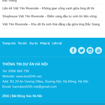
Bắc Giang
Liền kề Việt Yên Riverside – Không gian sống xanh giữa lòng đô thị
Shophouse Việt Yên Riverside – Điểm sáng đầu tư sinh lời bền vững
Việt Yên Riverside – Khu đô thị sinh thái đẳng cấp giữa lòng Bắc Giang
Trang chủ
Tin tức
Dự án
Pháp lý
Liên hệ
THÔNG TIN DỰ ÁN HÀ NỘI
Tel: 0986 866 790
Website: www.land24h.net
Add: B1.20 An Vượng Villas, Dương Nội, Hà Đông, Hà Nội
Email: hanoiland24h.net@gmail.com
2016 |
Bất Động Sản Hà Nội