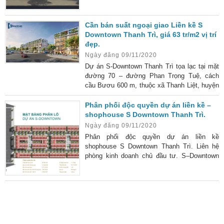
Đường Phan Trọng Tuệ, xã Thanh Liệt, huyện
Thanh Trì, Hà Nội. Chủ đầu tư : Công ty CP
Cần bán suất ngoại giao Liền kề S
tập đoàn HDB Việt Nam Loại hình phát triển:
Downtown Thanh Trì, giá 63 tr/m2 vị trí
Liền kề và Shophouse Quy mô dự án: 2,04 ha
đẹp.
Số lượng : 160 lô Shophouse và Liền kề Diện
Ngày đăng 09/11/2020
tích lô đất : Từ 71-82 m2 Diện tích xây dựng:
55,34 – 58,94
Dự án S-Downtown Thanh Trì tọa lạc tại mặt
đường 70 – đường Phan Trọng Tuệ, cách
cầu Bươu 600 m, thuộc xã Thanh Liệt, huyện
Thanh Trì, Hà Nội. Dự án là cầu nối giao
thông giữa tuyến đường Quốc Lộ 1A cũ với
Phân phối độc quyền dự án liền kề –
quận Hà Đông. Vị trí đắc địa dễ dàng kết nối
shophouse S Downtown Thanh Trì.
với các khu vực lân cận, nằm sát với các
Ngày đăng 09/11/2020
trục đường lớn như đường Phan Trọng Tuệ
Phân phối độc quyền dự án liền kề
(Quốc Lộ 70) nối với Hà Đông; cách Quốc Lộ
shophouse S Downtown Thanh Trì. Liên hệ
1A khoảng 3,3 km; tuyếnđường nội đô
phòng kinh doanh chủ đầu tư. S–Downtown
Thanh Trì ( tên gọi chính thức của dự án HDB
Thanh Trì) là dự án nhà liền kề, shophouse
của chủ đầu tư Công ty CP tập đoàn HDB
Việt Nam tọa lạc tại mặt đường Phan Trọng
Tuệ, huyện Thanh Trì, Hà Nội. Dự án S-
Downtown Thanh Trì có quy mô 160 lô với
TIN TỨC
kiến trúc hiện đại, tinh tế cùng tiện nghi, đẳng