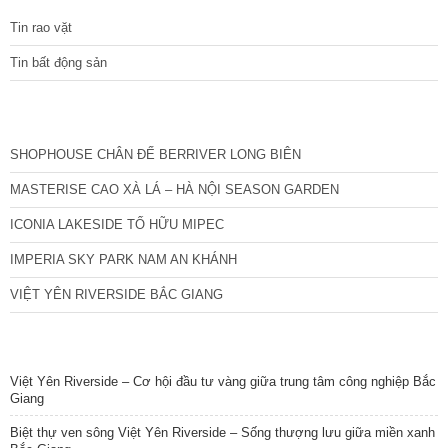
cấp với những
Tin rao vặt
Tin bất động sản
CÁC DỰ ÁN MỚI NHẤT
SHOPHOUSE CHÂN ĐẾ BERRIVER LONG BIÊN
MASTERISE CAO XÀ LÁ – HÀ NỘI SEASON GARDEN
ICONIA LAKESIDE TỐ HỮU MIPEC
IMPERIA SKY PARK NAM AN KHÁNH
VIỆT YÊN RIVERSIDE BẮC GIANG
TIN NỔI BẬT
Việt Yên Riverside – Cơ hội đầu tư vàng giữa trung tâm công nghiệp Bắc
Giang
Biệt thự ven sông Việt Yên Riverside – Sống thượng lưu giữa miền xanh