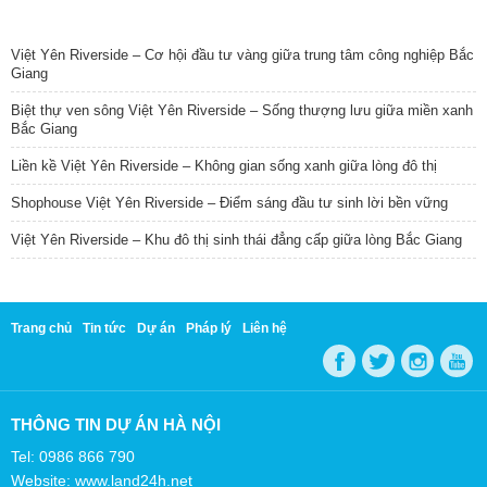
TIN NỔI BẬT
Việt Yên Riverside – Cơ hội đầu tư vàng giữa trung tâm công nghiệp Bắc
Giang
Biệt thự ven sông Việt Yên Riverside – Sống thượng lưu giữa miền xanh
Bắc Giang
Liền kề Việt Yên Riverside – Không gian sống xanh giữa lòng đô thị
Shophouse Việt Yên Riverside – Điểm sáng đầu tư sinh lời bền vững
Việt Yên Riverside – Khu đô thị sinh thái đẳng cấp giữa lòng Bắc Giang
Trang chủ
Tin tức
Dự án
Pháp lý
Liên hệ
THÔNG TIN DỰ ÁN HÀ NỘI
Tel: 0986 866 790
Website: www.land24h.net