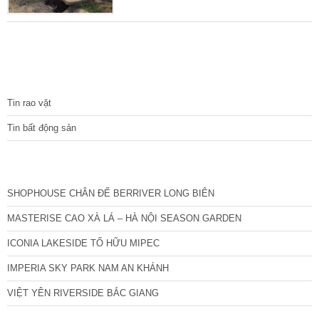
được ưa chuộng của các nhà đầu tư nhỏ, lẻ.
TIN TỨC
Tin rao vặt
Tin bất động sản
CÁC DỰ ÁN MỚI NHẤT
SHOPHOUSE CHÂN ĐẾ BERRIVER LONG BIÊN
MASTERISE CAO XÀ LÁ – HÀ NỘI SEASON GARDEN
ICONIA LAKESIDE TỐ HỮU MIPEC
IMPERIA SKY PARK NAM AN KHÁNH
VIỆT YÊN RIVERSIDE BẮC GIANG